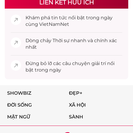
LIÊN KẾT HỮU ÍCH
Khám phá
tin tức
nổi bật trong ngày
cùng VietNamNet
Dòng chảy
Thời sự
nhanh và chính xác
nhất
Đừng bỏ lỡ các câu chuyện
giải trí
nổi
bật trong ngày
SHOWBIZ
ĐẸP+
ĐỜI SỐNG
XÃ HỘI
MẬT NGỮ
SÀNH