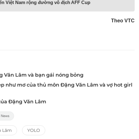
yển Việt Nam rộng đường vô địch AFF Cup
Theo VTC
g Văn Lâm và bạn gái nóng bỏng
ẹp như mơ của thủ môn Đặng Văn Lâm và vợ hot girl
ộ của Đặng Văn Lâm
n Lâm
YOLO