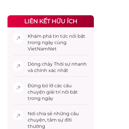
LIÊN KẾT HỮU ÍCH
Khám phá
tin tức
nổi bật
trong ngày cùng
VietNamNet
Dòng chảy
Thời sự
nhanh
và chính xác nhất
Đừng bỏ lỡ các câu
chuyện
giải trí
nổi bật
trong ngày
Nơi chia sẻ những câu
chuyện,
tâm sự
đời
thường