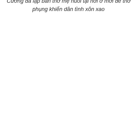
Cường đã lập bàn thờ mẹ nuôi tại nơi ở mới để thờ
phụng khiến dân tình xôn xao