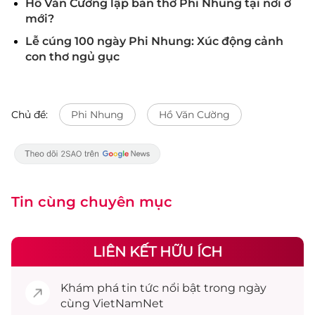
Hồ Văn Cường lập bàn thờ Phi Nhung tại nơi ở
mới?
Lễ cúng 100 ngày Phi Nhung: Xúc động cảnh
con thơ ngủ gục
Chủ đề:
Phi Nhung
Hồ Văn Cường
Tin cùng chuyên mục
LIÊN KẾT HỮU ÍCH
Khám phá
tin tức
nổi bật trong ngày
cùng VietNamNet