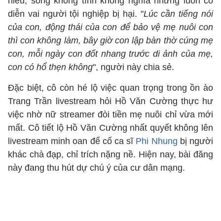
hiếu, sống không tình không nghĩa nhưng luôn cố
diễn vai người tội nghiệp bị hại. "
Lúc cần tiếng nói
của con, động thái của con để bảo vệ mẹ nuôi con
thì con không làm, bây giờ con lập bàn thờ cúng mẹ
con, mỗi ngày con đốt nhang trước di ảnh của mẹ,
con có hổ thẹn không
", người này chia sẻ.
Đặc biệt, cô còn hé lộ việc quan trọng trong ồn ào
Trang Trần livestream hỏi Hồ Văn Cường thực hư
việc nhờ nữ streamer đòi tiền mẹ nuôi chỉ vừa mới
mất. Cô tiết lộ Hồ Văn Cường nhất quyết không lên
livestream minh oan để cố ca sĩ
Phi Nhung
bị người
khác chà đạp, chỉ trích nặng nề. Hiện nay, bài đăng
này đang thu hút dự chú ý của cư dân mạng.