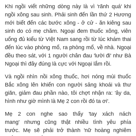
Khi ngồi viết những dòng này là vì 'rãnh quá' khi
ngồi xông sau sinh. Phải sinh đến lần thứ 2 Hương
mới biết đến các bước xông - ở cử - ăn kiêng sau
sinh do có mẹ chăm. Ngoại đem thuốc xông, viên
uống đủ kiểu từ Việt Nam sang rồi từ lúc khám thai
đến lúc vào phòng mổ, ra phòng mổ, về nhà. Ngoại
đều theo sát, với 1 người chân đau 'lười đi' như Bà
Ngoại thì đây đúng là cực với Ngoại lắm rồi.
Và ngồi nhìn nồi xông thuốc, hơi nóng mùi thuốc
Bắc xông lên khiến con người sảng khoái và thư
giãn, giảm đau phần nào, tôi chợt nhận ra: 'ây da,
hình như giờ mình là Mẹ 2 con rồi đó ta ơi'.
Mẹ 2 con nghe sao thấy 'tay xách nách
mang' nhưng cũng thật nhiều tình yêu phía
trước. Mẹ sẽ phải trở thành 'nữ hoàng nghiêm