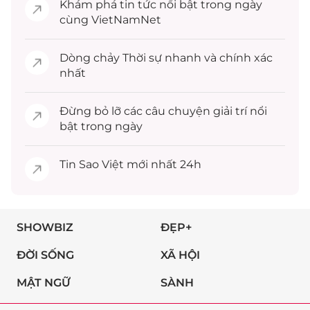
Khám phá
tin tức
nổi bật trong ngày
cùng VietNamNet
Dòng chảy
Thời sự
nhanh và chính xác
nhất
Đừng bỏ lỡ các câu chuyện
giải trí
nổi
bật trong ngày
Tin
Sao Việt
mới nhất 24h
SHOWBIZ
ĐẸP+
ĐỜI SỐNG
XÃ HỘI
MẬT NGỮ
SÀNH