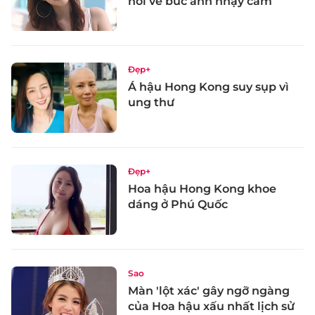
nói về bức ảnh nhạy cảm
Đẹp+
Á hậu Hong Kong suy sụp vì
ung thư
Đẹp+
Hoa hậu Hong Kong khoe
dáng ở Phú Quốc
Sao
Màn 'lột xác' gây ngỡ ngàng
của Hoa hậu xấu nhất lịch sử