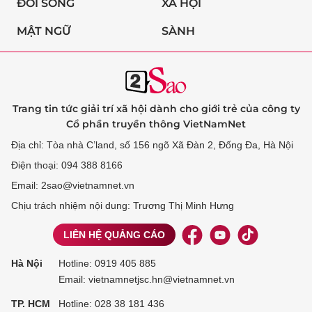
ĐỜI SỐNG
XÃ HỘI
MẬT NGỮ
SÀNH
Trang tin tức giải trí xã hội dành cho giới trẻ của công ty
Cổ phần truyền thông VietNamNet
Địa chỉ: Tòa nhà C’land, số 156 ngõ Xã Đàn 2, Đống Đa, Hà Nội
Điện thoại: 094 388 8166
Email: 2sao@vietnamnet.vn
Chịu trách nhiệm nội dung: Trương Thị Minh Hưng
LIÊN HỆ QUẢNG CÁO
Hà Nội
Hotline:
0919 405 885
Email: vietnamnetjsc.hn@vietnamnet.vn
TP. HCM
Hotline:
028 38 181 436