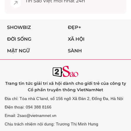
Tin
Sao Việt
mới nhất 24h
SHOWBIZ
ĐẸP+
ĐỜI SỐNG
XÃ HỘI
MẬT NGỮ
SÀNH
Trang tin tức giải trí xã hội dành cho giới trẻ của công ty
Cổ phần truyền thông VietNamNet
Địa chỉ: Tòa nhà C’land, số 156 ngõ Xã Đàn 2, Đống Đa, Hà Nội
Điện thoại: 094 388 8166
Email: 2sao@vietnamnet.vn
Chịu trách nhiệm nội dung: Trương Thị Minh Hưng