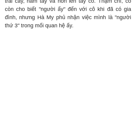
trái cây, nắm tay và hôn lên tay cô. Thậm chí, cô
còn cho biết "người ấy" đến với cô khi đã có gia
đình, nhưng Hà My phủ nhận việc mình là "người
thứ 3" trong mối quan hệ ấy.