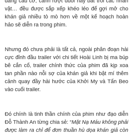
đang cầu cơ, cảnh rượt đuổi hay bắt trói các nhân
vật… đều được sắp xếp khéo léo để gợi mở cho
khán giả nhiều tò mò hơn về một kế hoạch hoàn
hảo sẽ diễn ra trong phim.
Nhưng đó chưa phải là tất cả, ngoài phân đoạn hài
cực đỉnh đầu trailer với chi tiết Hoài Linh bị ma búp
bê cắn cổ, trailer chính thức của phim đã kịp xoa
tan phần nào nỗi sợ của khán giả khi bật mí thêm
cảnh quay đầy hài hước của Khởi My và Tấn Beo
vào cuối trailer.
Đó chính là tinh thần chính của phim như đạo diễn
Đỗ Thành An từng chia sẻ: “
Mặt Nạ Máu không phải
được làm ra chỉ để đơn thuần hù dọa khán giả còn