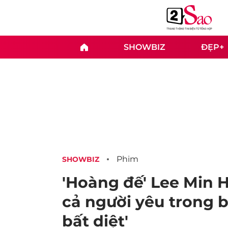
SHOWBIZ
ĐẸP+
Phim
SHOWBIZ
'Hoàng đế' Lee Min 
cả người yêu trong 
bất diệt'