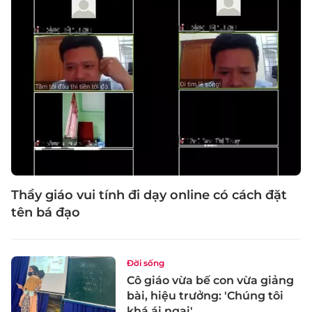
Thầy giáo vui tính đi dạy online có cách đặt
tên bá đạo
Đời sống
Cô giáo vừa bế con vừa giảng
bài, hiệu trưởng: 'Chúng tôi
khá ái ngại'