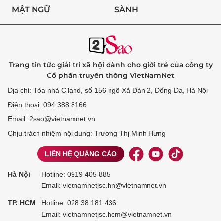
MẬT NGỮ
SÀNH
Trang tin tức giải trí xã hội dành cho giới trẻ của công ty
Cổ phần truyền thông VietNamNet
Địa chỉ: Tòa nhà C’land, số 156 ngõ Xã Đàn 2, Đống Đa, Hà Nội
Điện thoại: 094 388 8166
Email: 2sao@vietnamnet.vn
Chịu trách nhiệm nội dung: Trương Thị Minh Hưng
LIÊN HỆ QUẢNG CÁO
Hà Nội
Hotline:
0919 405 885
Email: vietnamnetjsc.hn@vietnamnet.vn
TP. HCM
Hotline:
028 38 181 436
Email: vietnamnetjsc.hcm@vietnamnet.vn