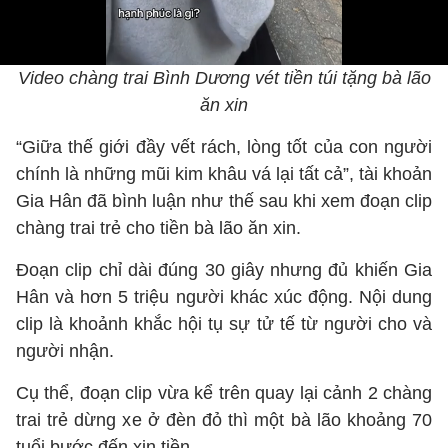
Video chàng trai Bình Dương vét tiền túi tặng bà lão
ăn xin
“Giữa thế giới đầy vết rách, lòng tốt của con người
chính là những mũi kim khâu vá lại tất cả”, tài khoản
Gia Hân đã bình luận như thế sau khi xem đoạn clip
chàng trai trẻ cho tiền bà lão ăn xin.
Đoạn clip chỉ dài đúng 30 giây nhưng đủ khiến Gia
Hân và hơn 5 triệu người khác xúc động. Nội dung
clip là khoảnh khắc hội tụ sự tử tế từ người cho và
người nhận.
Cụ thể, đoạn clip vừa kể trên quay lại cảnh 2 chàng
trai trẻ dừng xe ở đèn đỏ thì một bà lão khoảng 70
tuổi bước đến xin tiền.