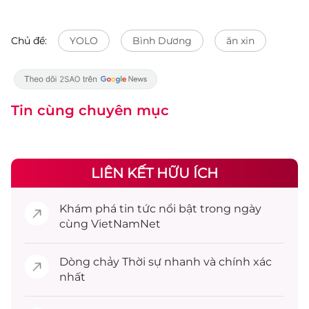
Chủ đề:
YOLO
Bình Dương
ăn xin
Tin cùng chuyên mục
LIÊN KẾT HỮU ÍCH
Khám phá
tin tức
nổi bật trong ngày
cùng VietNamNet
Dòng chảy
Thời sự
nhanh và chính xác
nhất