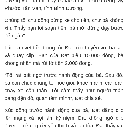
đường về nhà thì thấy bà lão ăn xin trên đường Mỹ
Phước Tân Vạn, tỉnh Bình Dương.
Chúng tôi chủ động dừng xe cho tiền, chứ bà không
xin. Thấy bạn tôi soạn tiền, bà mới đứng dậy bước
đến gần”.
Lúc bạn vét tiền trong túi, Đạt trò chuyện với bà lão
và quay clip. Bạn của Đạt biếu 10.000 đồng, bà
không nhận mà rút tờ tiền 2.000 đồng.
“Tôi rất bất ngờ trước hành động của bà. Sau đó,
bà còn chúc chúng tôi học giỏi, khỏe mạnh, căn dặn
chạy xe cẩn thận. Tôi cảm thấy như người thân
đang dặn dò, quan tâm mình”, Đạt chia sẻ.
Xúc động trước hành động của bà, Đạt đăng clip
lên mạng xã hội làm kỷ niệm. Đạt không ngờ clip
được nhiều người yêu thích và lan tỏa. Đạt thấy vui