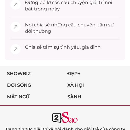
Đừng bỏ lỡ các câu chuyện
giải trí
nổi
bật trong ngày
Nơi chia sẻ những câu chuyện,
tâm sự
đời thường
Chia sẻ
tâm sự
tình yêu, gia đình
SHOWBIZ
ĐẸP+
ĐỜI SỐNG
XÃ HỘI
MẬT NGỮ
SÀNH
Trang tin tức giải trí xã hội dành cho giới trẻ của công ty