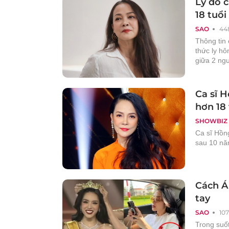
Lý do 
18 tuổi
SAO
44
Thông tin
thức ly h
giữa 2 ng
Ca sĩ 
hơn 18 
SHOWBIZ
Ca sĩ Hồn
sau 10 nă
Cách Á
tay
SAO
107
Trong suố