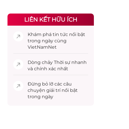
LIÊN KẾT HỮU ÍCH
Khám phá
tin tức
nổi bật
trong ngày cùng
VietNamNet
Dòng chảy
Thời sự
nhanh
và chính xác nhất
Đừng bỏ lỡ các câu
chuyện
giải trí
nổi bật
trong ngày