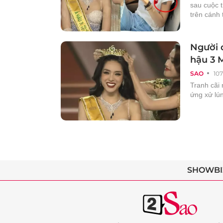
sau cuộc 
trên cánh 
Người đ
hậu 3 
SAO
107
Tranh cãi 
ứng xử lún
SHOWBI