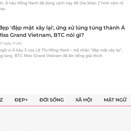
thi, Á hậu Hồng Hạnh đã dùng cách này để che khéo 2 hình xăm rõ
tay.
ẹp 'đập mặt xây lại', ứng xử lúng túng thành Á
Miss Grand Vietnam, BTC nói gì?
5 ngày trước
ngôi vị Á hậu 3 của Lê Thị Hồng Hạnh - mỹ nhân "đập mặt xây lại",
g túng, BTC Miss Grand Vietnam đã lên tiếng giải thích.
Z
ĐẸP+
ĐỜI SỐNG
XÃ HỘI
MẬT NGỮ