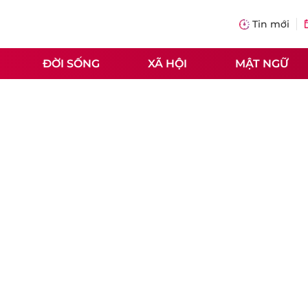
Tin mới
ĐỜI SỐNG
XÃ HỘI
MẬT NGỮ