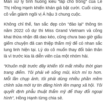
Màn xử lý tình huống kiểu "lấp chỗ trống" của Lê
Thị Hồng Hạnh khiến khán giả bật cười. Cuối cùng,
cô vẫn giành ngôi vị Á hậu 3 chung cuộc.
Không chỉ thế, fan sắc đẹp còn "đào lại" thông tin
năm 2022 cô dự thi Miss Grand Vietnam và công
khai thừa nhận đã dao kéo, cũng chưa bao giờ giấu
giếm chuyện đã can thiệp thẩm mỹ để có nhan sắc
lung linh hiện tại. Lý do cô muốn thay đổi bản thân
là vì trước kia là diễn viên của một nhóm hài.
"Khuôn mặt trước đây khiến tôi mất nhiều thời gian
trang điểm. Tôi phải vẽ sống mũi, kích mí to hơn.
Mỗi lần chụp ảnh, tôi phải dùng nhiều phần mềm
chỉnh sửa mới tự tin đăng hình lên mạng xã hội. Tôi
quyết định phẫu thuật thẩm mỹ để thay đổi ngoại
hình"
, Hồng Hạnh từng chia sẻ.