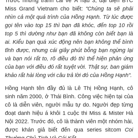
Trước những tranh cãi về Á hậu 3, đại diện BTC
Miss Grand Vietnam cho biết:
"Chúng ta sẽ phải
nhìn cả một quá trình của Hồng Hạnh. Từ lúc được
gọi tên vào top 15 thì bạn đã khóc, đến top 10 rồi
top 5 thì dường như bạn đã không còn biết bạn là
ai. Kiểu bạn quá xúc động nên bạn không thể bình
tĩnh được, nhưng cái giây phút bỗng bạn ngừng lại
và bạn nói rất to, rõ điều đó thì thể hiện phản ứng
của bạn với điều đó rất tuyệt vời. Thật sự, ban giám
khảo rất hài lòng với câu trả lời đó của Hồng Hạnh".
Hồng Hạnh tên đầy đủ là Lê Thị Hồng Hạnh, cô
sinh năm 2000, ở Thái Bình. Công việc hiện tại của
cô là diễn viên, người mẫu tự do. Người đẹp từng
đoạt danh hiệu á khôi 1 cuộc thi Miss & Mister Hà
Nội 2022. Trước đó, cô là thành viên một nhóm hài,
được khán giả biết đến qua series sitcom
Coi