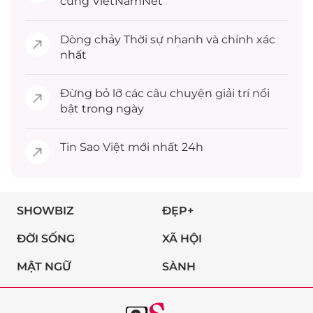
cùng VietNamNet
Dòng chảy
Thời sự
nhanh và chính xác
nhất
Đừng bỏ lỡ các câu chuyện
giải trí
nổi
bật trong ngày
Tin
Sao Việt
mới nhất 24h
SHOWBIZ
ĐẸP+
ĐỜI SỐNG
XÃ HỘI
MẬT NGỮ
SÀNH