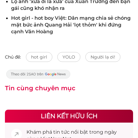
Lộ ảnh 'xưa ơi là xưa' của Xuân Trường đến bạn
gái cũng khó nhận ra
Hot girl - hot boy Việt: Dân mạng chia sẻ chóng
mặt bức ảnh Quang Hải 'lọt thỏm' khi đứng
cạnh Văn Hoàng
Chủ đề:
hot girl
YOLO
Người lạ ơi!
Tin cùng chuyên mục
LIÊN KẾT HỮU ÍCH
Khám phá
tin tức
nổi bật trong ngày