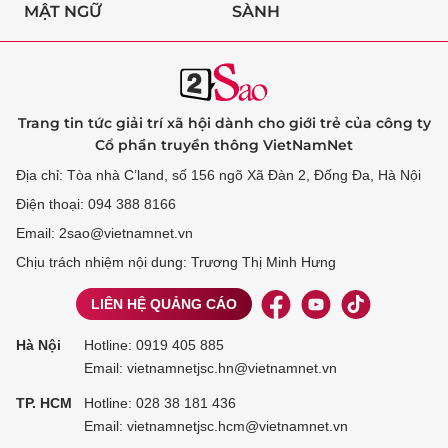
MẬT NGỮ
SÀNH
Trang tin tức giải trí xã hội dành cho giới trẻ của công ty
Cổ phần truyền thông VietNamNet
Địa chỉ: Tòa nhà C’land, số 156 ngõ Xã Đàn 2, Đống Đa, Hà Nội
Điện thoại: 094 388 8166
Email: 2sao@vietnamnet.vn
Chịu trách nhiệm nội dung: Trương Thị Minh Hưng
LIÊN HỆ QUẢNG CÁO
Hà Nội
Hotline:
0919 405 885
Email: vietnamnetjsc.hn@vietnamnet.vn
TP. HCM
Hotline:
028 38 181 436
Email: vietnamnetjsc.hcm@vietnamnet.vn