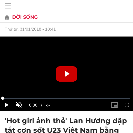
ĐỜI SỐNG
thứ tư, 31/01/2018 - 18:41
'Hot girl ảnh thẻ' Lan Hương dập
tắt cơn sốt U23 Việt Nam bằng