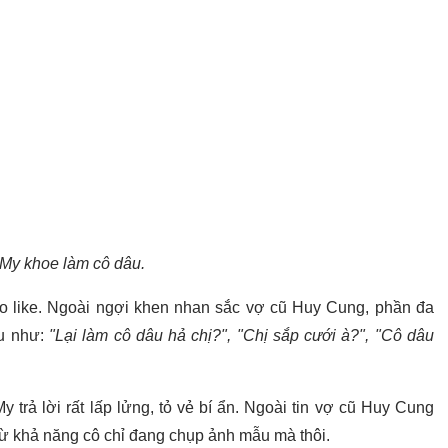
 My khoe làm cô dâu.
o like. Ngoài ngợi khen nhan sắc vợ cũ Huy Cung, phần đa
âu như:
"Lại làm cô dâu hả chị?", "Chị sắp cưới à?", "Cô dâu
trả lời rất lấp lửng, tỏ vẻ bí ẩn. Ngoài tin vợ cũ Huy Cung
rừ khả năng cô chỉ đang chụp ảnh mẫu mà thôi.