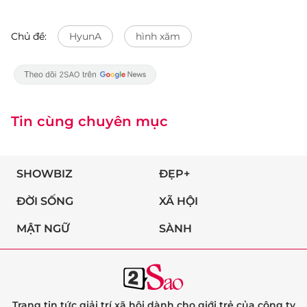
Chủ đề:
HyunA
hình xăm
Tin cùng chuyên mục
SHOWBIZ
ĐẸP+
ĐỜI SỐNG
XÃ HỘI
MẬT NGỮ
SÀNH
Trang tin tức giải trí xã hội dành cho giới trẻ của công ty