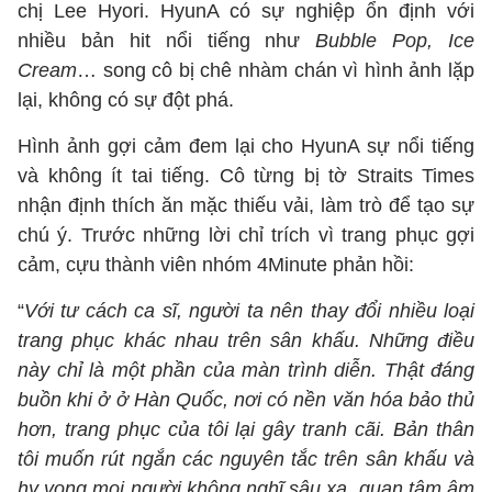
chị Lee Hyori. HyunA có sự nghiệp ổn định với
nhiều bản hit nổi tiếng như
Bubble Pop, Ice
Cream
… song cô bị chê nhàm chán vì hình ảnh lặp
lại, không có sự đột phá.
Hình ảnh gợi cảm đem lại cho HyunA sự nổi tiếng
và không ít tai tiếng. Cô từng bị tờ Straits Times
nhận định thích ăn mặc thiếu vải, làm trò để tạo sự
chú ý. Trước những lời chỉ trích vì trang phục gợi
cảm, cựu thành viên nhóm 4Minute phản hồi:
“
Với tư cách ca sĩ, người ta nên thay đổi nhiều loại
trang phục khác nhau trên sân khấu. Những điều
này chỉ là một phần của màn trình diễn. Thật đáng
buồn khi ở ở Hàn Quốc, nơi có nền văn hóa bảo thủ
hơn, trang phục của tôi lại gây tranh cãi. Bản thân
tôi muốn rút ngắn các nguyên tắc trên sân khấu và
hy vọng mọi người không nghĩ sâu xa, quan tâm âm