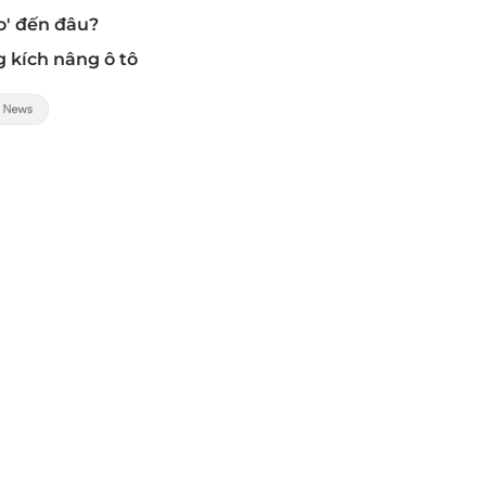
to' đến đâu?
g kích nâng ô tô