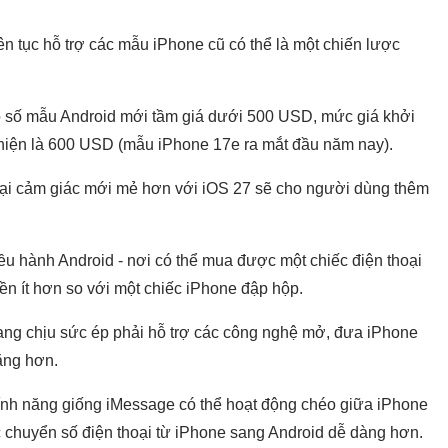
iên tục hỗ trợ các mẫu iPhone cũ có thể là một chiến lược
ô số mẫu Android mới tầm giá dưới 500 USD, mức giá khởi
 hiện là 600 USD (mẫu iPhone 17e ra mắt đầu năm nay).
ại cảm giác mới mẻ hơn với iOS 27 sẽ cho người dùng thêm
u hành Android - nơi có thể mua được một chiếc điện thoại
ền ít hơn so với một chiếc iPhone đập hộp.
đang chịu sức ép phải hỗ trợ các công nghệ mở, đưa iPhone
đẳng hơn.
ính năng giống iMessage có thể hoạt động chéo giữa iPhone
c chuyển số điện thoại từ iPhone sang Android dễ dàng hơn.