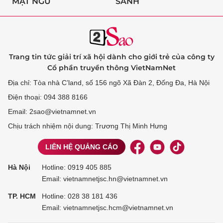
MẬT NGỮ
SÀNH
Trang tin tức giải trí xã hội dành cho giới trẻ của công ty
Cổ phần truyền thông VietNamNet
Địa chỉ: Tòa nhà C’land, số 156 ngõ Xã Đàn 2, Đống Đa, Hà Nội
Điện thoại: 094 388 8166
Email: 2sao@vietnamnet.vn
Chịu trách nhiệm nội dung: Trương Thị Minh Hưng
LIÊN HỆ QUẢNG CÁO
Hà Nội
Hotline:
0919 405 885
Email: vietnamnetjsc.hn@vietnamnet.vn
TP. HCM
Hotline:
028 38 181 436
Email: vietnamnetjsc.hcm@vietnamnet.vn