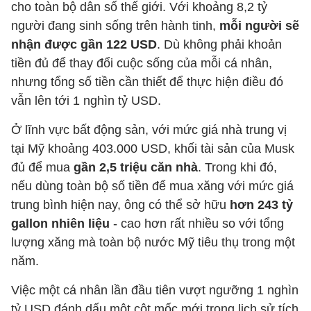
cho toàn bộ dân số thế giới. Với khoảng 8,2 tỷ
người đang sinh sống trên hành tinh,
mỗi người sẽ
nhận được gần 122 USD
. Dù không phải khoản
tiền đủ để thay đổi cuộc sống của mỗi cá nhân,
nhưng tổng số tiền cần thiết để thực hiện điều đó
vẫn lên tới 1 nghìn tỷ USD.
Ở lĩnh vực bất động sản, với mức giá nhà trung vị
tại Mỹ khoảng 403.000 USD, khối tài sản của Musk
đủ để mua
gần 2,5 triệu căn nhà
. Trong khi đó,
nếu dùng toàn bộ số tiền để mua xăng với mức giá
trung bình hiện nay, ông có thể sở hữu
hơn 243 tỷ
gallon nhiên liệu
- cao hơn rất nhiều so với tổng
lượng xăng mà toàn bộ nước Mỹ tiêu thụ trong một
năm.
Việc một cá nhân lần đầu tiên vượt ngưỡng 1 nghìn
tỷ USD đánh dấu một cột mốc mới trong lịch sử tích