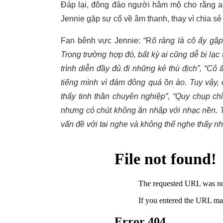
Đáp lại, đông đảo người hâm mộ cho rằng ant
Jennie gặp sự cố về âm thanh, thay vì chia sẻ 
Fan bênh vực Jennie: “R
õ ràng là cô ấy gặp
Trong trường hợp đó, bất kỳ ai cũng dễ bị lạc
trình diễn đầy đủ đi những kẻ thù địch”, “Cô 
tiếng mình vì đám đông quá ồn ào. Tuy vậy, c
thấy tinh thần chuyên nghiệp”, “Quy chụp chỉ
nhưng có chút không ăn nhập với nhạc nền. T
vấn đề với tai nghe và không thể nghe thấy nh