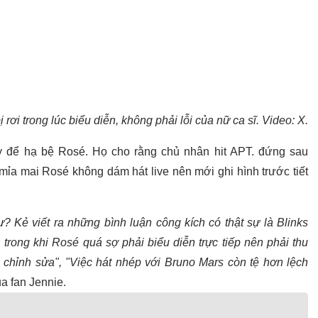
 rơi trong lúc biểu diễn, không phải lỗi của nữ ca sĩ. Video: X.
ày để hạ bệ Rosé. Họ cho rằng chủ nhân hit APT. đứng sau
mỉa mai Rosé không dám hát live nên mới ghi hình trước tiết
? Kẻ viết ra những bình luận công kích có thật sự là Blinks
, trong khi Rosé quá sợ phải biểu diễn trực tiếp nên phải thu
 chỉnh sửa", "Việc hát nhép với Bruno Mars còn tệ hơn lệch
a fan Jennie.