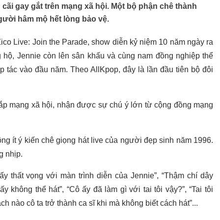
h cãi gay gắt trên mạng xã hội. Một bộ phận chê thành
người hâm mộ hết lòng bảo vệ.
ico Live: Join the Parade, show diễn kỷ niệm 10 năm ngày ra
 hộ, Jennie còn lên sân khấu và cùng nam đồng nghiệp thể
p tác vào đầu năm. Theo AllKpop, đây là lần đầu tiên bộ đôi
khắp mạng xã hội, nhận được sự chú ý lớn từ cộng đồng mạng
ng ít ý kiến chê giọng hát live của người đẹp sinh năm 1996.
g nhịp.
hấy thất vọng với màn trình diễn của Jennie”, “Thậm chí dây
 không thể hát”, “Cô ấy đã làm gì với tai tôi vậy?”, “Tai tôi
 nào cô ta trở thành ca sĩ khi mà không biết cách hát”...