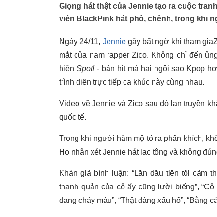
Giọng hát thật của Jennie tạo ra cuộc tran
viên BlackPink hát phô, chênh, trong khi 
Ngày 24/11,
Jennie
gây bất ngờ khi tham giaZ
mắt của nam rapper Zico. Không chỉ đến ủng
hiện
Spot!
- bản hit mà hai ngôi sao Kpop hợ
trình diễn trực tiếp ca khúc này cùng nhau.
Video về Jennie và Zico sau đó lan truyền 
quốc tế.
Trong khi người hâm mộ tỏ ra phấn khích, khô
Họ nhận xét Jennie hát lạc tông và không đún
Khán giả bình luận: “Lần đầu tiên tôi cảm t
thanh quản của cô ấy cũng lười biếng”, “Cô ấy
đang chảy máu”, “Thật đáng xấu hổ”, “Bằng cách