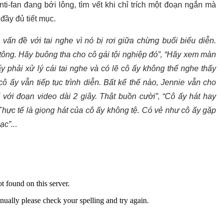
i-fan đang bới lông, tìm vết khi chỉ trích một đoạn ngắn mà
đầy đủ tiết mục.
 vấn đề với tai nghe vì nó bị rơi giữa chừng buổi biểu diễn.
 tông. Hãy buông tha cho cô gái tội nghiệp đó”, “Hãy xem màn
ấy phải xử lý cái tai nghe và có lẽ cô ấy không thể nghe thấy
ô ấy vẫn tiếp tục trình diễn. Bất kể thế nào, Jennie vẫn cho
 với đoạn video dài 2 giây. Thật buồn cười”, “Cô ấy hát hay
hực tế là giọng hát của cô ấy không tệ. Có vẻ như cô ấy gặp
ạc”..
.