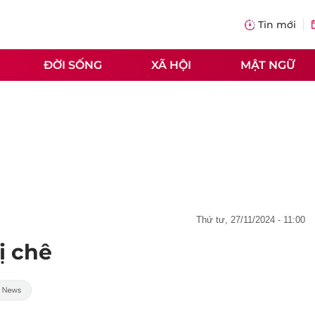
Tin mới
ĐỜI SỐNG
XÃ HỘI
MẬT NGỮ
thứ tư, 27/11/2024 - 11:00
ị chê