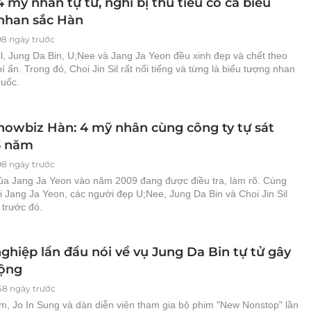
 mỹ nhân tự tử, nghi bị thủ tiêu có cả biểu
nhan sắc Hàn
98 ngày trước
il, Jung Da Bin, U;Nee và Jang Ja Yeon đều xinh đẹp và chết theo
í ẩn. Trong đó, Choi Jin Sil rất nổi tiếng và từng là biểu tượng nhan
uốc.
showbiz Hàn: 4 mỹ nhân cùng công ty tự sát
3 năm
98 ngày trước
của Jang Ja Yeon vào năm 2009 đang được điều tra, làm rõ. Cùng
i Jang Ja Yeon, các người đẹp U;Nee, Jung Da Bin và Choi Jin Sil
 trước đó.
ghiệp lần đầu nói về vụ Jung Da Bin tự tử gây
ộng
58 ngày trước
m, Jo In Sung và dàn diễn viên tham gia bộ phim "New Nonstop" lần