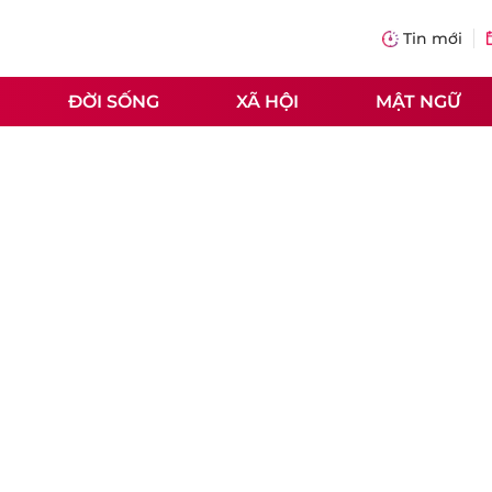
Tin mới
ĐỜI SỐNG
XÃ HỘI
MẬT NGỮ