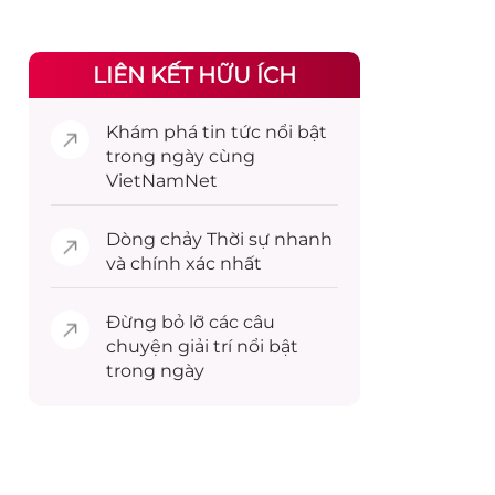
LIÊN KẾT HỮU ÍCH
Khám phá
tin tức
nổi bật
trong ngày cùng
VietNamNet
Dòng chảy
Thời sự
nhanh
và chính xác nhất
Đừng bỏ lỡ các câu
chuyện
giải trí
nổi bật
trong ngày