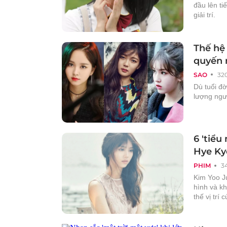
đầu lên ti
giải trí.
Thế hệ
quyến r
SAO
32
Dù tuổi đờ
lượng ngư
6 'tiể
Hye Ky
PHIM
3
Kim Yoo J
hình và kh
thế vị trí