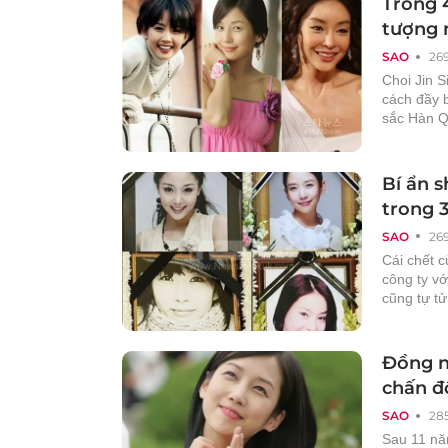
Trong 4
tượng 
SAO
26
Choi Jin S
cách đầy b
sắc Hàn Q
Bí ẩn 
trong 
SAO
26
Cái chết 
công ty vớ
cũng tự tử
Đồng n
chấn đ
SAO
28
Sau 11 nă