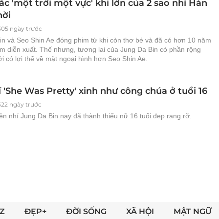
c 'một trời một vực' khi lớn của 2 sao nhí Hàn
hời
505 ngày trước
in và Seo Shin Ae đóng phim từ khi còn thơ bé và đã có hơn 10 năm
ệm diễn xuất. Thế nhưng, tương lai của Jung Da Bin có phần rộng
 có lợi thế về mặt ngoại hình hơn Seo Shin Ae.
 'She Was Pretty' xinh như công chúa ở tuổi 16
522 ngày trước
ên nhí Jung Da Bin nay đã thành thiếu nữ 16 tuổi đẹp rạng rỡ.
Z
ĐẸP+
ĐỜI SỐNG
XÃ HỘI
MẬT NGỮ