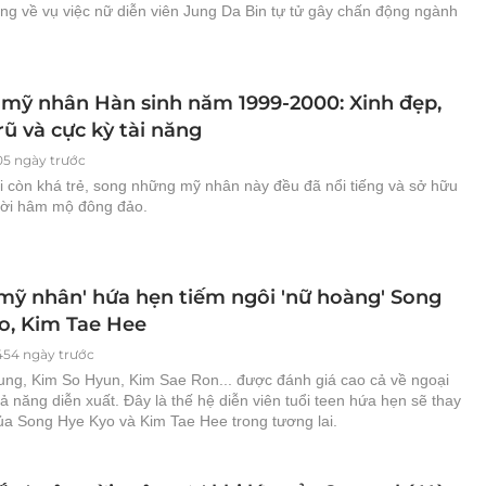
ếng về vụ việc nữ diễn viên Jung Da Bin tự tử gây chấn động ngành
 mỹ nhân Hàn sinh năm 1999-2000: Xinh đẹp,
ũ và cực kỳ tài năng
05 ngày trước
i còn khá trẻ, song những mỹ nhân này đều đã nổi tiếng và sở hữu
ời hâm mộ đông đảo.
u mỹ nhân' hứa hẹn tiếm ngôi 'nữ hoàng' Song
o, Kim Tae Hee
454 ngày trước
ung, Kim So Hyun, Kim Sae Ron... được đánh giá cao cả về ngoại
ả năng diễn xuất. Đây là thế hệ diễn viên tuổi teen hứa hẹn sẽ thay
 của Song Hye Kyo và Kim Tae Hee trong tương lai.