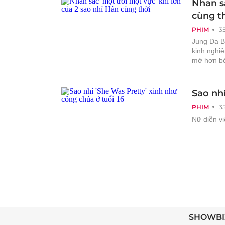
Nhan sắ
cùng t
PHIM
3
Jung Da B
kinh nghi
mở hơn bởi
Sao nhí
PHIM
3
Nữ diễn vi
SHOWBI