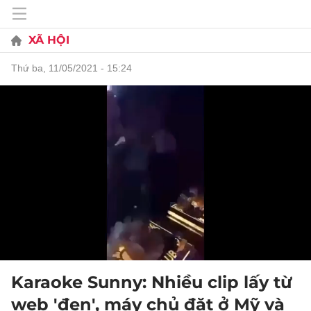
XÃ HỘI
thứ ba, 11/05/2021 - 15:24
Karaoke Sunny: Nhiều clip lấy từ
web 'đen', máy chủ đặt ở Mỹ và