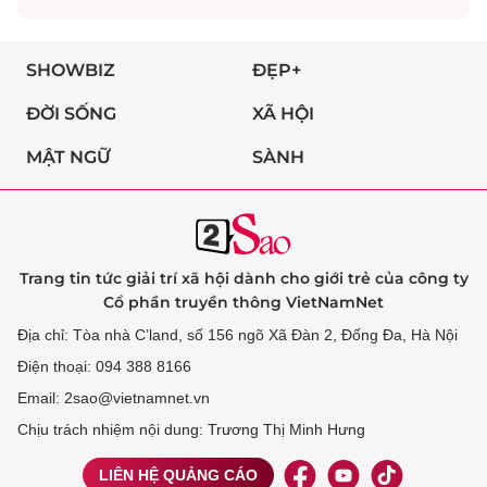
SHOWBIZ
ĐẸP+
ĐỜI SỐNG
XÃ HỘI
MẬT NGỮ
SÀNH
Trang tin tức giải trí xã hội dành cho giới trẻ của công ty
Cổ phần truyền thông VietNamNet
Địa chỉ: Tòa nhà C’land, số 156 ngõ Xã Đàn 2, Đống Đa, Hà Nội
Điện thoại: 094 388 8166
Email: 2sao@vietnamnet.vn
Chịu trách nhiệm nội dung: Trương Thị Minh Hưng
LIÊN HỆ QUẢNG CÁO