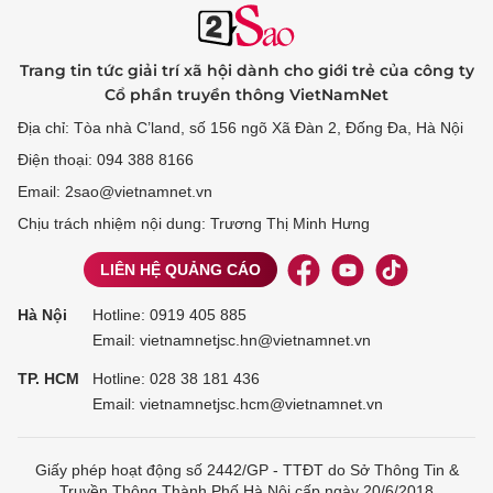
Trang tin tức giải trí xã hội dành cho giới trẻ của công ty
Cổ phần truyền thông VietNamNet
Địa chỉ: Tòa nhà C’land, số 156 ngõ Xã Đàn 2, Đống Đa, Hà Nội
Điện thoại: 094 388 8166
Email: 2sao@vietnamnet.vn
Chịu trách nhiệm nội dung: Trương Thị Minh Hưng
LIÊN HỆ QUẢNG CÁO
Hà Nội
Hotline:
0919 405 885
Email: vietnamnetjsc.hn@vietnamnet.vn
TP. HCM
Hotline:
028 38 181 436
Email: vietnamnetjsc.hcm@vietnamnet.vn
Giấy phép hoạt động số 2442/GP - TTĐT do Sở Thông Tin &
Truyền Thông Thành Phố Hà Nội cấp ngày 20/6/2018