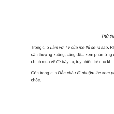
Thử th
Trong clip
Làm vỡ TV của mẹ thì sẽ ra sao
, P
sân thượng xuống, cũng để... xem phản ứng c
chính mua về để bày trò, tuy nhiên trẻ nhỏ kh
Còn trong clip
Dẫn cháu đi nhuộm tóc xem 
chóe.