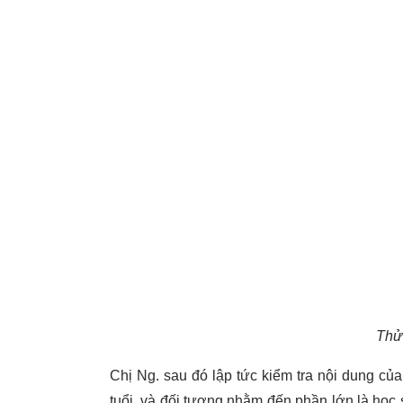
Thử
Chị Ng. sau đó lập tức kiểm tra nội dung củ
tuổi, và đối tượng nhằm đến phần lớn là học s