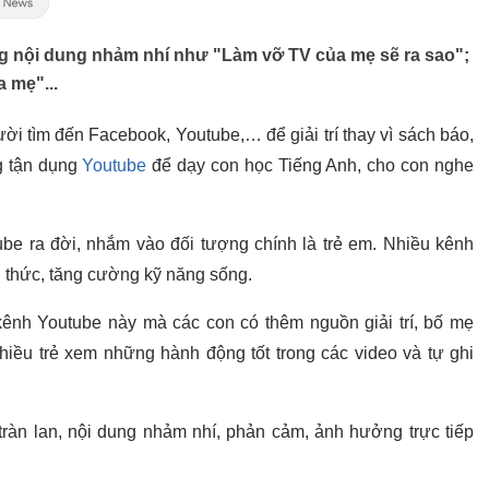
ững nội dung nhảm nhí như "Làm vỡ TV của mẹ sẽ ra sao";
 mẹ"...
ười tìm đến Facebook, Youtube,… để giải trí thay vì sách báo,
g tận dụng
Youtube
để dạy con học Tiếng Anh, cho con nghe
be ra đời, nhắm vào đối tượng chính là trẻ em. Nhiều kênh
ến thức, tăng cường kỹ năng sống.
ênh Youtube này mà các con có thêm nguồn giải trí, bố mẹ
hiều trẻ xem những hành động tốt trong các video và tự ghi
tràn lan, nội dung nhảm nhí, phản cảm, ảnh hưởng trực tiếp