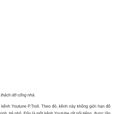
 thách dỡ cổng nhà.
a kênh Youtune P.Troll. Theo đó, kênh này không giới hạn độ
inh, trẻ nhỏ. Đây là một kênh Youtube rất nổi tiếng, được lập