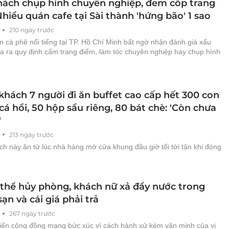
ách chụp hình chuyên nghiệp, đem cốp trang
hiều quán cafe tại Sài thành 'hứng bão' 1 sao
210 ngày trước
 cà phê nổi tiếng tại TP. Hồ Chí Minh bất ngờ nhận đánh giá xấu
ưa ra quy định cấm trang điểm, làm tóc chuyên nghiệp hay chụp hình
hách 7 người đi ăn buffet cao cấp hết 300 con
cá hồi, 50 hộp sầu riêng, 80 bát chè: 'Còn chưa
'
213 ngày trước
h này ăn từ lúc nhà hàng mở cửa khung đầu giờ tối tới tận khi đóng
thể hủy phòng, khách nữ xả đầy nước trong
ạn và cái giá phải trả
267 ngày trước
hiến cộng đồng mạng bức xúc vì cách hành xử kém văn minh của vị