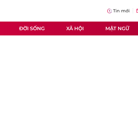
Tin mới
ĐỜI SỐNG
XÃ HỘI
MẬT NGỮ