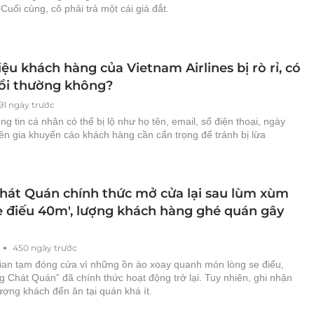
Cuối cùng, cô phải trả một cái giá đắt.
iệu khách hàng của Vietnam Airlines bị rò rỉ, có
ồi thường không?
91 ngày trước
ng tin cá nhân có thể bị lộ như họ tên, email, số điện thoại, ngày
ên gia khuyến cáo khách hàng cần cẩn trọng để tránh bị lừa
hát Quán chính thức mở cửa lại sau lùm xùm
se điếu 40m', lượng khách hàng ghé quán gây
450 ngày trước
gian tạm đóng cửa vì những ồn ào xoay quanh món lòng se điếu,
 Chát Quán” đã chính thức hoạt động trở lại. Tuy nhiên, ghi nhận
ượng khách đến ăn tại quán khá ít.