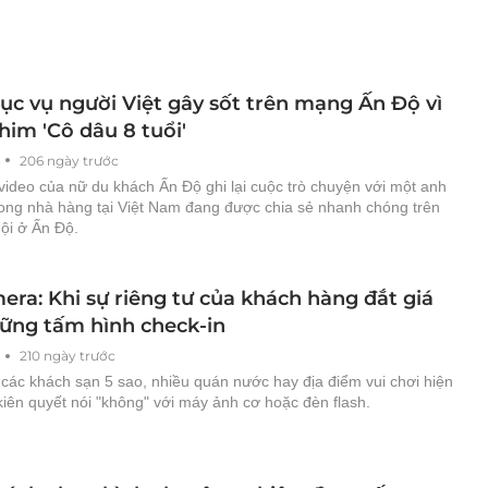
ục vụ người Việt gây sốt trên mạng Ấn Độ vì
him 'Cô dâu 8 tuổi'
206 ngày trước
video của nữ du khách Ấn Độ ghi lại cuộc trò chuyện với một anh
rong nhà hàng tại Việt Nam đang được chia sẻ nhanh chóng trên
ội ở Ấn Độ.
era: Khi sự riêng tư của khách hàng đắt giá
ững tấm hình check-in
210 ngày trước
 các khách sạn 5 sao, nhiều quán nước hay địa điểm vui chơi hiện
iên quyết nói "không" với máy ảnh cơ hoặc đèn flash.