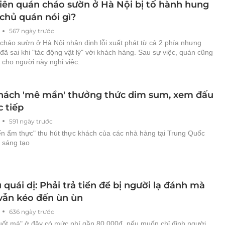
iên quán cháo sườn ở Hà Nội bị tố hành hung
 chủ quán nói gì?
567 ngày trước
cháo sườn ở Hà Nội nhận định lỗi xuất phát từ cả 2 phía nhưng
đã sai khi "tác động vật lý" với khách hàng. Sau sự việc, quán cũng
 cho người này nghỉ việc.
hách 'mê mẩn' thưởng thức dim sum, xem đấu
c tiếp
591 ngày trước
ến ẩm thực" thu hút thực khách của các nhà hàng tại Trung Quốc
 sáng tạo
 quái dị: Phải trả tiền để bị người lạ đánh mà
vẫn kéo đến ùn ùn
636 ngày trước
vuốt má" ở đây có mức phí gần 80.000đ, nếu muốn chỉ định người