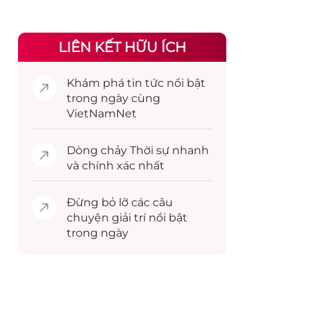
LIÊN KẾT HỮU ÍCH
Khám phá
tin tức
nổi bật
trong ngày cùng
VietNamNet
Dòng chảy
Thời sự
nhanh
và chính xác nhất
Đừng bỏ lỡ các câu
chuyện
giải trí
nổi bật
trong ngày