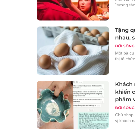
“tương tác
Tặng q
nhau, s
ĐỜI SỐNG
Một bà cụ 
thị tổ chứ
Khách 
khiến c
phẩm 
ĐỜI SỐNG
Chủ shop 
vị khách n