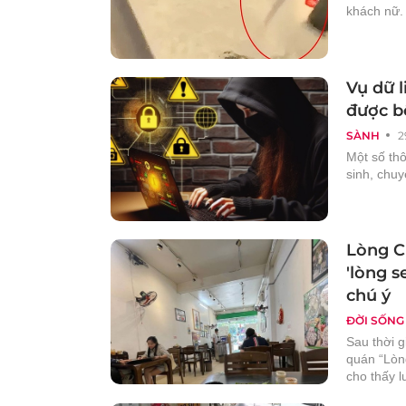
khách nữ. 
Vụ dữ l
được b
SÀNH
2
Một số thô
sinh, chuy
Lòng C
'lòng 
chú ý
ĐỜI SỐNG
Sau thời 
quán “Lòng
cho thấy l