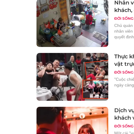
Nhân v
khách,
ĐỜI SỐNG
Chủ quán 
nhân viên 
quyết định
Thực k
vật trự
ĐỜI SỐNG
"Cuộc chi
ngày càng
Dịch vụ
khách 
ĐỜI SỐNG
Một cái "