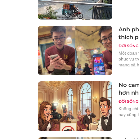
Anh ph
thích p
ĐỜI SỐNG
Một đoạn 
phục vụ t
mạng xã h
No cam
hơn nh
ĐỜI SỐNG
Không chỉ
nay cũng k