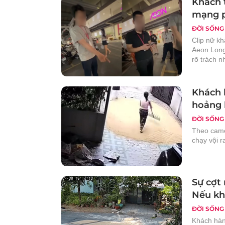
Khách 
mạng p
ĐỜI SỐNG
Clip nữ k
Aeon Long
rõ trách n
Khách 
hoảng h
ĐỜI SỐNG
Theo came
chạy vội r
Sự cợt 
Nếu kh
ĐỜI SỐNG
Khách hàn