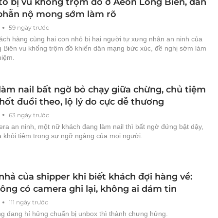
tố bị vu khống trộm đồ ở Aeon Long Biên, dân
hẫn nộ mong sớm làm rõ
59 ngày trước
hách hàng cùng hai con nhỏ bị hai người tự xưng nhân an ninh của
 Biên vu khống trộm đồ khiến dân mạng bức xúc, đề nghị sớm làm
hiệm.
làm nail bất ngờ bỏ chạy giữa chừng, chủ tiệm
ốt đuổi theo, lộ lý do cực dễ thương
63 ngày trước
ra an ninh, một nữ khách đang làm nail thì bất ngờ đứng bật dậy,
a khỏi tiệm trong sự ngỡ ngàng của mọi người.
nhả của shipper khi biết khách đợi hàng về:
ông có camera ghi lại, không ai dám tin
111 ngày trước
g đang hí hửng chuẩn bị unbox thì thành chưng hửng.