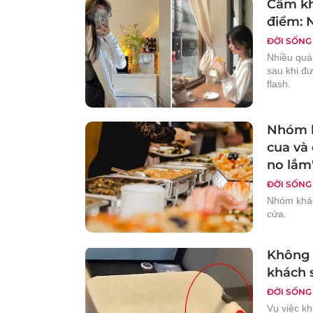
Cấm kh
điểm: N
ĐỜI SỐNG
Nhiều quán
sau khi đ
flash.
Nhóm k
cua và 
no lắm
ĐỜI SỐNG
Nhóm khác
cửa.
Không 
khách s
ĐỜI SỐNG
Vụ việc k