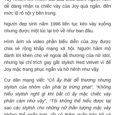
dễ dàng nhận ra chiếc váy của Joy quá ngắn, đến
mức lộ rõ nội y bên trong.
Người đẹp sinh năm 1996 liên tục kéo váy xuống
nhưng được một lúc lại trở về như ban đầu.
Hình ảnh và video phần biểu diễn của Joy được
chia sẻ rộng khắp mạng xã hội. Người hâm mộ
dành lời khen cho vẻ ngoài dễ thương của nữ idol,
nhưng lại chỉ trích gay gắt stylish Red Velvet vì để
Joy mặc trang phục ngắn và hớ hênh như vậy.
Cư dân mạng viết:
“Cô ấy thật dễ thương nhưng
stylish của nhóm cần phải bị trừng phạt”, “Không
hiểu stylish nghĩ gì khi bắt cô ấy mặc chiếc váy
phản cảm như vậy”, “Tôi không thể hiểu được tại
sao các stylish cho những nữ thần tượng mặc váy
không thể ngắn hơn, rồi có thêm quần bảo hộ và