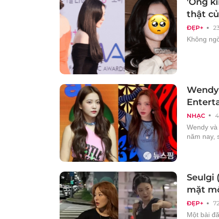
'Ống kí
thật c
ĐẸP+
2
Không ngờ
Wendy 
Entert
NHẠC
4
Wendy và 
năm nay, s
Seulgi 
mặt m
ĐẸP+
7
Một bài đ