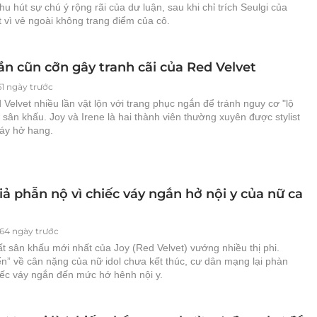
hu hút sự chú ý rộng rãi của dư luận, sau khi chỉ trích Seulgi của
 vì vẻ ngoài không trang điểm của cô.
ắn cũn cỡn gây tranh cãi của Red Velvet
61 ngày trước
elvet nhiều lần vật lộn với trang phục ngắn để tránh nguy cơ "lộ
 sân khấu. Joy và Irene là hai thành viên thường xuyên được stylist
váy hở hang.
ả phẫn nộ vì chiếc váy ngắn hở nội y của nữ ca
64 ngày trước
ất sân khấu mới nhất của Joy (Red Velvet) vướng nhiều thị phi.
n” về cân nặng của nữ idol chưa kết thúc, cư dân mạng lại phàn
iếc váy ngắn đến mức hớ hênh nội y.