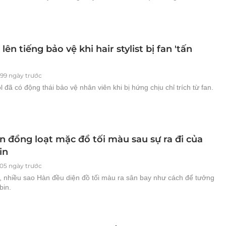
 lên tiếng bảo vệ khi hair stylist bị fan 'tấn
199 ngày trước
l đã có động thái bảo vệ nhân viên khi bị hứng chịu chỉ trích từ fan.
n đồng loạt mặc đồ tối màu sau sự ra đi của
in
205 ngày trước
, nhiều sao Hàn đều diện đồ tối màu ra sân bay như cách để tưởng
in.