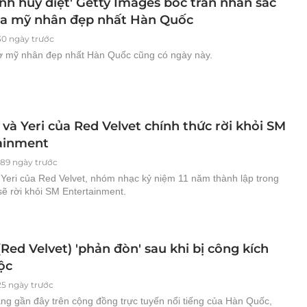
nh hủy diệt' Getty Images bóc trần nhan sắc
ủa mỹ nhân đẹp nhất Hàn Quốc
30 ngày trước
 mỹ nhân đẹp nhất Hàn Quốc cũng có ngày này.
và Yeri của Red Velvet chính thức rời khỏi SM
ainment
89 ngày trước
Yeri của Red Velvet, nhóm nhạc kỷ niệm 11 năm thành lập trong
ẽ rời khỏi SM Entertainment.
(Red Velvet) 'phản đòn' sau khi bị công kích
ộc
25 ngày trước
ăng gần đây trên cộng đồng trực tuyến nổi tiếng của Hàn Quốc,