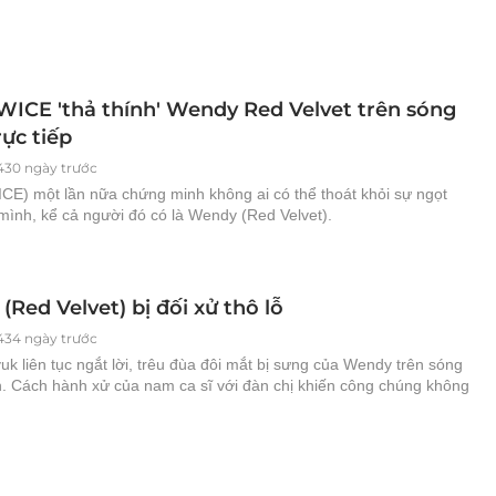
WICE 'thả thính' Wendy Red Velvet trên sóng
rực tiếp
430 ngày trước
CE) một lần nữa chứng minh không ai có thể thoát khỏi sự ngọt
mình, kể cả người đó có là Wendy (Red Velvet).
Red Velvet) bị đối xử thô lỗ
434 ngày trước
uk liên tục ngắt lời, trêu đùa đôi mắt bị sưng của Wendy trên sóng
h. Cách hành xử của nam ca sĩ với đàn chị khiến công chúng không