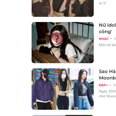
to V".
Nữ idol
công'
NHẠC
1
Một nữ ido
Sao Hà
Moonb
ĐẸP+
1
Ngày 20/4
nhớ Moonb