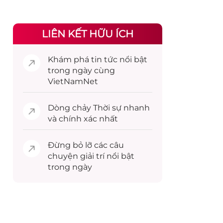
LIÊN KẾT HỮU ÍCH
Khám phá
tin tức
nổi bật
trong ngày cùng
VietNamNet
Dòng chảy
Thời sự
nhanh
và chính xác nhất
Đừng bỏ lỡ các câu
chuyện
giải trí
nổi bật
trong ngày