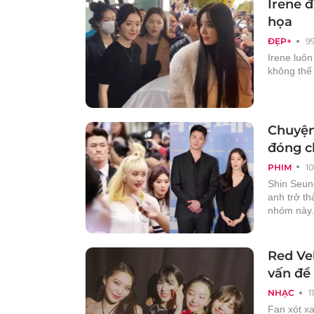
Irene đ
họa
ĐẸP+
9
Irene luô
không thể 
Chuyện 
đóng c
PHIM
1
Shin Seung
anh trở t
nhóm này.
Red Vel
vấn đề
NHẠC
1
Fan xót xa