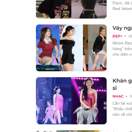
Pann, đã t
Red Velvet
Váy ng
ĐẸP+
9
Nhóm Red V
hàng" trên
cho diện 
Khán gi
sĩ
NHẠC
9
Lần tái xu
“Khẩu chiế
nàn về ch