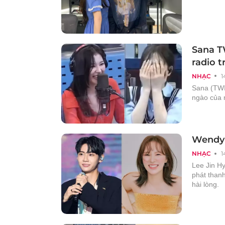
Sana T
radio t
NHẠC
1
Sana (TWI
ngào của 
Wendy (
NHẠC
1
Lee Jin Hy
phát than
hài lòng.