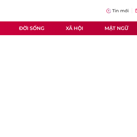
Tin mới
ĐỜI SỐNG
XÃ HỘI
MẬT NGỮ