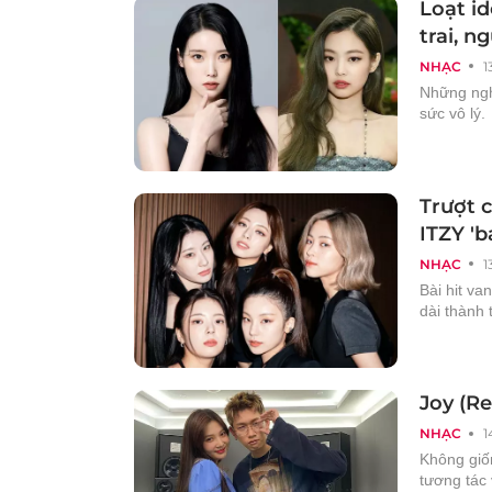
Loạt id
trai, n
NHẠC
1
Những ngh
sức vô lý.
Trượt c
ITZY '
NHẠC
1
Bài hit va
dài thành 
Joy (R
NHẠC
1
Không giố
tương tác 