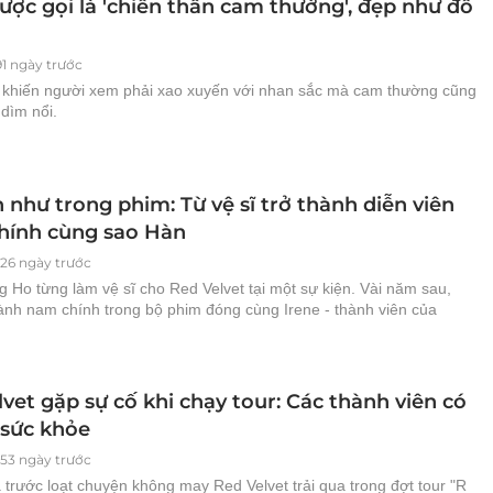
ược gọi là 'chiến thần cam thường', đẹp như đồ
91 ngày trước
n khiến người xem phải xao xuyến với nhan sắc mà cam thường cũng
dìm nổi.
như trong phim: Từ vệ sĩ trở thành diễn viên
hính cùng sao Hàn
026 ngày trước
 Ho từng làm vệ sĩ cho Red Velvet tại một sự kiện. Vài năm sau,
hành nam chính trong bộ phim đóng cùng Irene - thành viên của
vet gặp sự cố khi chạy tour: Các thành viên có
 sức khỏe
153 ngày trước
 trước loạt chuyện không may Red Velvet trải qua trong đợt tour "R