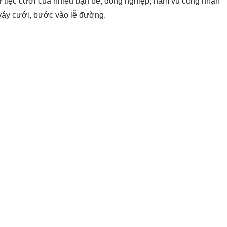
dự tiệc cưới của nhiều bạn bè, đồng nghiệp, nam vũ công nhận
áy cưới, bước vào lễ đường.