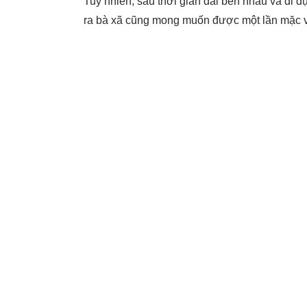
Tuy nhiên, sau thời gian dài bên nhau và đi 
ra bà xã cũng mong muốn được một lần mặc v