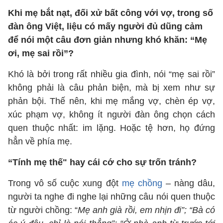
Khi mẹ bắt nạt, đối xử bất công với vợ, trong số
đàn ông Việt, liệu có mấy người đủ dũng cảm
để nói một câu đơn giản nhưng khó khăn: “Mẹ
ơi, mẹ sai rồi”?
Khó là bởi trong rất nhiều gia đình, nói “mẹ sai rồi”
không phải là câu phản biện, mà bị xem như sự
phản bội. Thế nên, khi mẹ mắng vợ, chèn ép vợ,
xúc phạm vợ, không ít người đàn ông chọn cách
quen thuộc nhất: im lặng. Hoặc tệ hơn, họ đứng
hẳn về phía mẹ.
“Tính mẹ thế" hay cái cớ cho sự trốn tránh?
Trong vô số cuộc xung đột
mẹ chồng
– nàng dâu,
người ta nghe đi nghe lại những câu nói quen thuộc
từ người chồng: “
Mẹ anh già rồi, em nhịn đi”; “Bà có