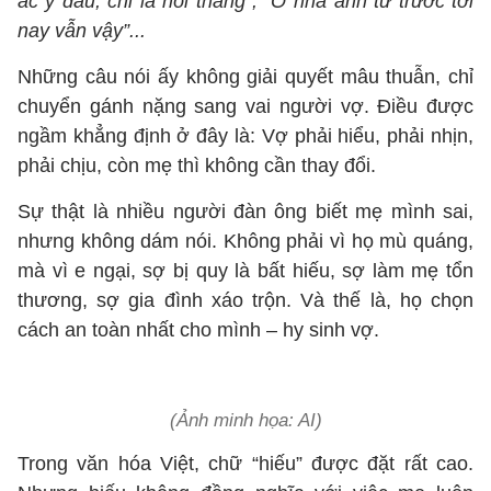
ác ý đâu, chỉ là nói thẳng”; “Ở nhà anh từ trước tới
nay vẫn vậy”...
Những câu nói ấy không giải quyết mâu thuẫn, chỉ
chuyển gánh nặng sang vai người vợ. Điều được
ngầm khẳng định ở đây là: Vợ phải hiểu, phải nhịn,
phải chịu, còn mẹ thì không cần thay đổi.
Sự thật là nhiều người đàn ông biết mẹ mình sai,
nhưng không dám nói. Không phải vì họ mù quáng,
mà vì e ngại, sợ bị quy là bất hiếu, sợ làm mẹ tổn
thương, sợ gia đình xáo trộn. Và thế là, họ chọn
cách an toàn nhất cho mình – hy sinh vợ.
(Ảnh minh họa: AI)
Trong văn hóa Việt, chữ “hiếu” được đặt rất cao.