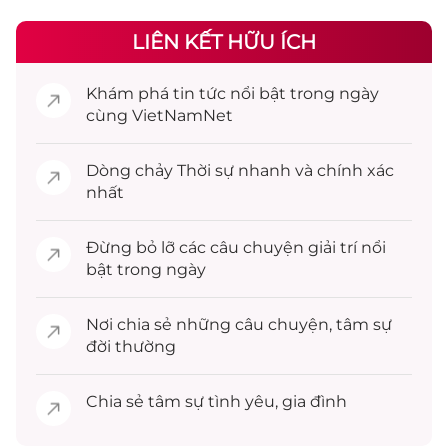
LIÊN KẾT HỮU ÍCH
Khám phá
tin tức
nổi bật trong ngày
cùng VietNamNet
Dòng chảy
Thời sự
nhanh và chính xác
nhất
Đừng bỏ lỡ các câu chuyện
giải trí
nổi
bật trong ngày
Nơi chia sẻ những câu chuyện,
tâm sự
đời thường
Chia sẻ
tâm sự
tình yêu, gia đình