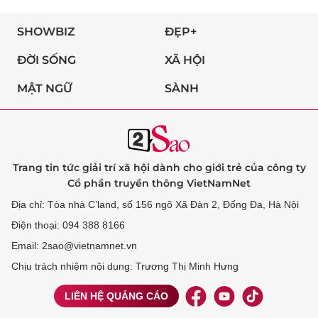
SHOWBIZ
ĐẸP+
ĐỜI SỐNG
XÃ HỘI
MẬT NGỮ
SÀNH
Trang tin tức giải trí xã hội dành cho giới trẻ của công ty
Cổ phần truyền thông VietNamNet
Địa chỉ: Tòa nhà C’land, số 156 ngõ Xã Đàn 2, Đống Đa, Hà Nội
Điện thoại: 094 388 8166
Email: 2sao@vietnamnet.vn
Chịu trách nhiệm nội dung: Trương Thị Minh Hưng
LIÊN HỆ QUẢNG CÁO