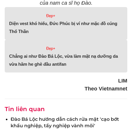
của nam ca sĩ họ Đào.
Đẹp+
Diện vest khó hiểu, Đức Phúc bị ví như mặc đồ cúng
Thổ Thần
Đẹp+
Chẳng ai như Đào Bá Lộc, vừa làm mặt nạ dưỡng da
vừa hăm he ghè đầu antifan
LIM
Theo Vietnamnet
Tin liên quan
Đào Bá Lộc hướng dẫn cách rửa mặt 'cạo bớt
khẩu nghiệp, tẩy nghiệp vành môi'