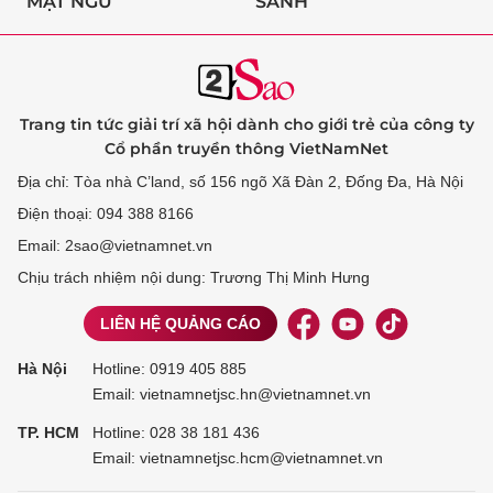
MẬT NGỮ
SÀNH
Trang tin tức giải trí xã hội dành cho giới trẻ của công ty
Cổ phần truyền thông VietNamNet
Địa chỉ: Tòa nhà C’land, số 156 ngõ Xã Đàn 2, Đống Đa, Hà Nội
Điện thoại: 094 388 8166
Email: 2sao@vietnamnet.vn
Chịu trách nhiệm nội dung: Trương Thị Minh Hưng
LIÊN HỆ QUẢNG CÁO
Hà Nội
Hotline:
0919 405 885
Email: vietnamnetjsc.hn@vietnamnet.vn
TP. HCM
Hotline:
028 38 181 436
Email: vietnamnetjsc.hcm@vietnamnet.vn