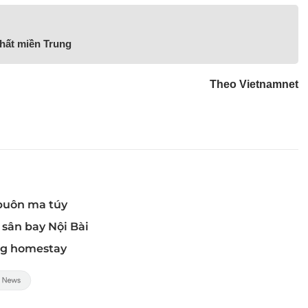
nhất miền Trung
Theo Vietnamnet
 buôn ma túy
 sân bay Nội Bài
ng homestay