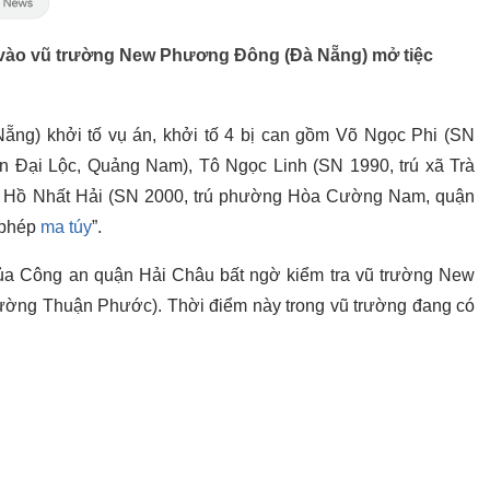
 vào vũ trường New Phương Đông (Đà Nẵng) mở tiệc
ng) khởi tố vụ án, khởi tố 4 bị can gồm Võ Ngọc Phi (SN
 Đại Lộc, Quảng Nam), Tô Ngọc Linh (SN 1990, trú xã Trà
à Hồ Nhất Hải (SN 2000, trú phường Hòa Cường Nam, quận
i phép
ma túy
”.
của Công an quận Hải Châu bất ngờ kiểm tra vũ trường New
ng Thuận Phước). Thời điểm này trong vũ trường đang có