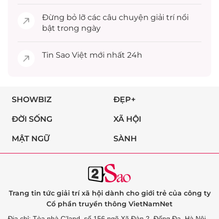
Đừng bỏ lỡ các câu chuyện
giải trí
nổi
bật trong ngày
Tin
Sao Việt
mới nhất 24h
SHOWBIZ
ĐẸP+
ĐỜI SỐNG
XÃ HỘI
MẬT NGỮ
SÀNH
Trang tin tức giải trí xã hội dành cho giới trẻ của công ty
Cổ phần truyền thông VietNamNet
Địa chỉ: Tòa nhà C’land, số 156 ngõ Xã Đàn 2, Đống Đa, Hà Nội