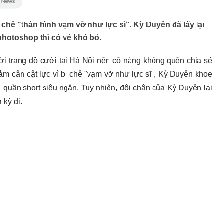
ị chê "thân hình vạm vỡ như lực sĩ", Kỳ Duyên đã lấy lại
hotoshop thì có vẻ khó bỏ.
ời trang đồ cưới tại Hà Nội nên cô nàng không quên chia sẻ
iảm cân cật lực vì bị chê "vạm vỡ như lực sĩ", Kỳ Duyên khoe
 quần short siêu ngắn. Tuy nhiên, đôi chân của Kỳ Duyên lại
 kỳ dị.