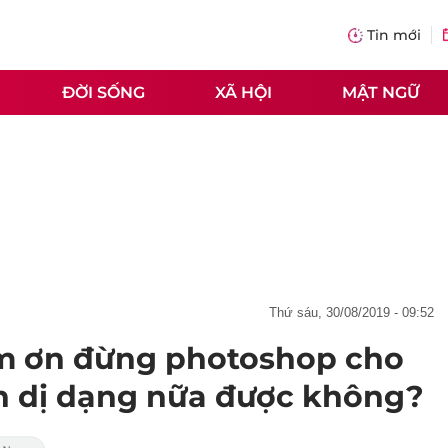
Tin mới
ĐỜI SỐNG
XÃ HỘI
MẬT NGỮ
thứ sáu, 30/08/2019 - 09:52
àm ơn đừng photoshop cho
h dị dạng nữa được không?