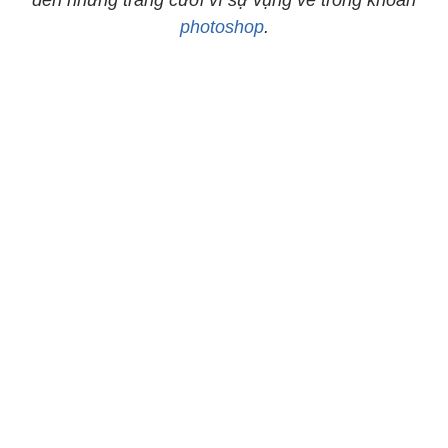
đến những tràng cười vì sự vụng về trong khoản
photoshop
.