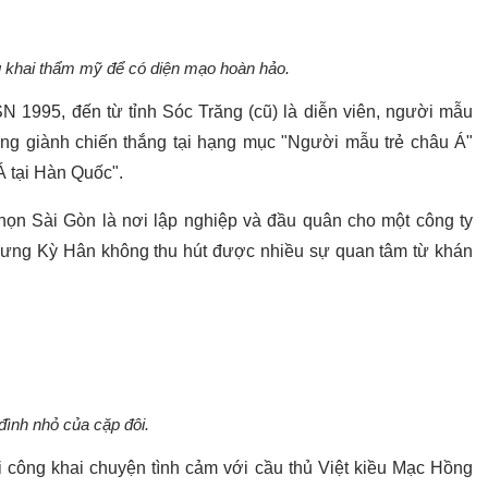
 khai thẩm mỹ để có diện mạo hoàn hảo.
 1995, đến từ tỉnh Sóc Trăng (cũ) là diễn viên, người mẫu
ừng giành chiến thắng tại hạng mục "Người mẫu trẻ châu Á"
 tại Hàn Quốc".
họn Sài Gòn là nơi lập nghiệp và đầu quân cho một công ty
c nhưng Kỳ Hân không thu hút được nhiều sự quan tâm từ khán
đình nhỏ của cặp đôi.
i công khai chuyện tình cảm với cầu thủ Việt kiều Mạc Hồng