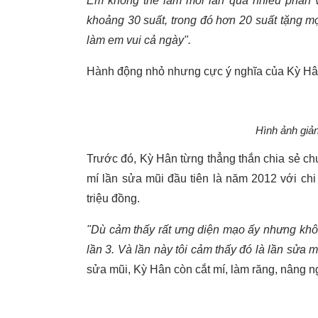
Em không thể làm mỗi lần quá nhiều phần v
khoảng 30 suất, trong đó hơn 20 suất tặng mọi
làm em vui cả ngày".
Hành động nhỏ nhưng cực ý nghĩa của Kỳ Hân 
Hình ảnh giản
Trước đó, Kỳ Hân từng thẳng thắn chia sẻ c
mí lần sửa mũi đầu tiên là năm 2012 với chi 
triệu đồng.
"Dù cảm thấy rất ưng diện mạo ấy nhưng khô
lần 3. Và lần này tôi cảm thấy đó là lần sửa 
sửa mũi, Kỳ Hân còn cắt mí, làm răng, nâng 