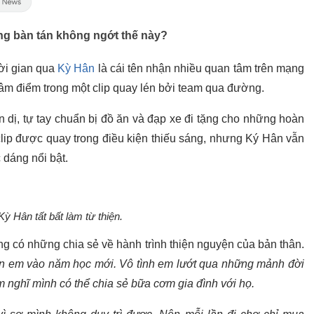
ng bàn tán không ngớt thế này?
ời gian qua
Kỳ Hân
là cái tên nhận nhiều quan tâm trên mạng
tâm điểm trong một clip quay lén bởi team qua đường.
n dị, tự tay chuẩn bị đồ ăn và đạp xe đi tặng cho những hoàn
lip được quay trong điều kiện thiếu sáng, nhưng Ký Hân vẫn
dáng nổi bật.
ỳ Hân tất bất làm từ thiện.
g có những chia sẻ về hành trình thiện nguyện của bản thân.
con em vào năm học mới. Vô tình em lướt qua những mảnh đời
m nghĩ mình có thể chia sẻ bữa cơm gia đình với họ.