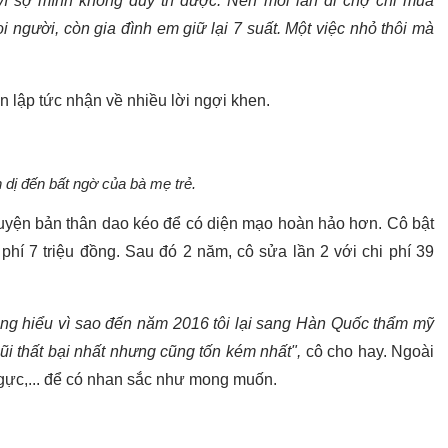
ì sợ mình không duy trì được. Nên mỗi lần đi chợ chỉ mua
 người, còn gia đình em giữ lại 7 suất. Một việc nhỏ thôi mà
lập tức nhận về nhiều lời ngợi khen.
 dị đến bất ngờ của bà mẹ trẻ.
huyện bản thân dao kéo để có diện mạo hoàn hảo hơn. Cô bật
phí 7 triệu đồng. Sau đó 2 năm, cô sửa lần 2 với chi phí 39
ng hiểu vì sao đến năm 2016 tôi lại sang Hàn Quốc thẩm mỹ
mũi thất bại nhất nhưng cũng tốn kém nhất",
cô cho hay. Ngoài
ngực,... để có nhan sắc như mong muốn.