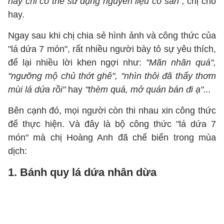
này chỉ có thể sử dụng nguyên liệu có sẵn",
chị cho
hay.
Ngay sau khi chị chia sẻ hình ảnh và công thức của
"lá dứa 7 món", rất nhiều người bày tỏ sự yêu thích,
để lại nhiều lời khen ngợi như:
"Mãn nhãn quá",
"ngưỡng mộ chủ thớt ghê", "nhìn thôi đã thấy thơm
mùi lá dứa rồi"
hay
"thèm quá, mở quán bán đi ạ"...
Bên cạnh đó, mọi người còn thi nhau xin công thức
để thực hiện. Và đây là bộ công thức "lá dứa 7
món" mà chị Hoàng Anh đã chế biến trong mùa
dịch:
1. Bánh quy lá dứa nhân dừa