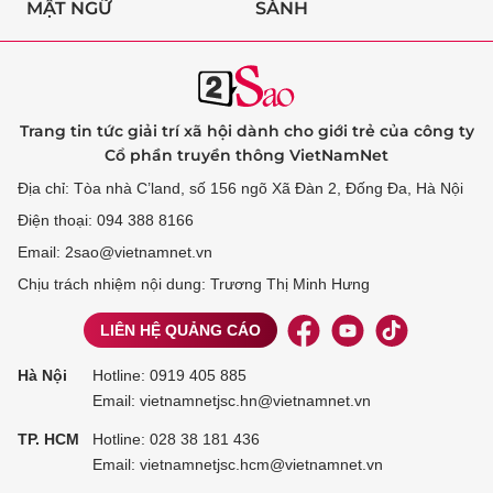
MẬT NGỮ
SÀNH
Trang tin tức giải trí xã hội dành cho giới trẻ của công ty
Cổ phần truyền thông VietNamNet
Địa chỉ: Tòa nhà C’land, số 156 ngõ Xã Đàn 2, Đống Đa, Hà Nội
Điện thoại: 094 388 8166
Email: 2sao@vietnamnet.vn
Chịu trách nhiệm nội dung: Trương Thị Minh Hưng
LIÊN HỆ QUẢNG CÁO
Hà Nội
Hotline:
0919 405 885
Email: vietnamnetjsc.hn@vietnamnet.vn
TP. HCM
Hotline:
028 38 181 436
Email: vietnamnetjsc.hcm@vietnamnet.vn