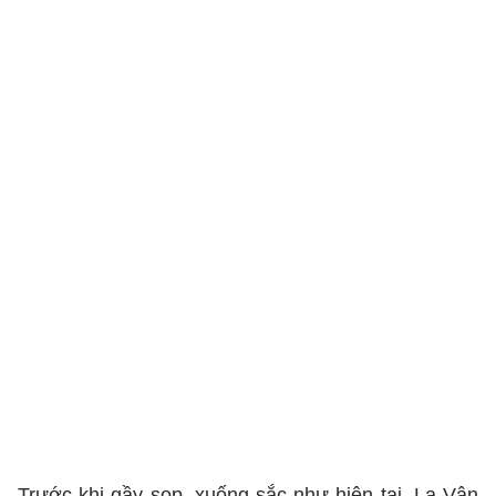
Trước khi gầy sọp, xuống sắc như hiện tại, La Vân