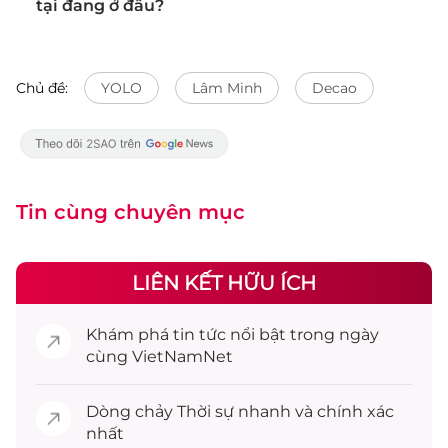
tại đang ở đâu?
Chủ đề:
YOLO
Lâm Minh
Decao
Tin cùng chuyên mục
LIÊN KẾT HỮU ÍCH
Khám phá
tin tức
nổi bật trong ngày
cùng VietNamNet
Dòng chảy
Thời sự
nhanh và chính xác
nhất