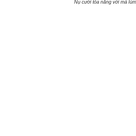
Nụ cười tỏa nắng với má lú