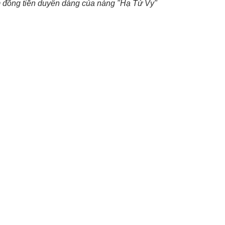
m đồng tiền duyên dáng của nàng "Hạ Tử Vy"