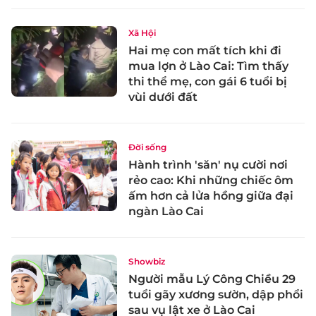
Xã Hội
Hai mẹ con mất tích khi đi
mua lợn ở Lào Cai: Tìm thấy
thi thể mẹ, con gái 6 tuổi bị
vùi dưới đất
Đời sống
Hành trình 'săn' nụ cười nơi
rẻo cao: Khi những chiếc ôm
ấm hơn cả lửa hồng giữa đại
ngàn Lào Cai
Showbiz
Người mẫu Lý Công Chiều 29
tuổi gãy xương sườn, dập phổi
sau vụ lật xe ở Lào Cai