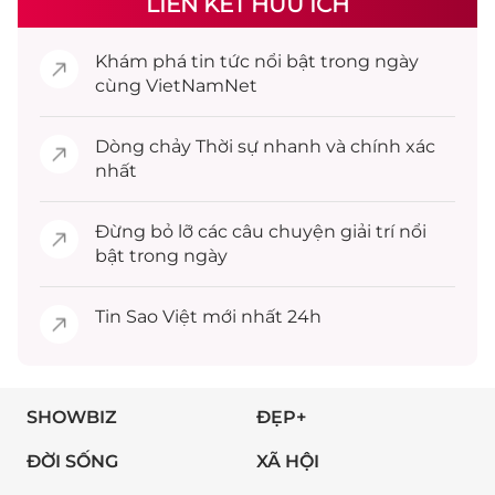
LIÊN KẾT HỮU ÍCH
Khám phá
tin tức
nổi bật trong ngày
cùng VietNamNet
Dòng chảy
Thời sự
nhanh và chính xác
nhất
Đừng bỏ lỡ các câu chuyện
giải trí
nổi
bật trong ngày
Tin
Sao Việt
mới nhất 24h
SHOWBIZ
ĐẸP+
ĐỜI SỐNG
XÃ HỘI