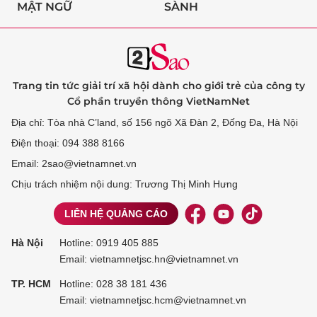
MẬT NGỮ
SÀNH
Trang tin tức giải trí xã hội dành cho giới trẻ của công ty
Cổ phần truyền thông VietNamNet
Địa chỉ: Tòa nhà C’land, số 156 ngõ Xã Đàn 2, Đống Đa, Hà Nội
Điện thoại: 094 388 8166
Email: 2sao@vietnamnet.vn
Chịu trách nhiệm nội dung: Trương Thị Minh Hưng
LIÊN HỆ QUẢNG CÁO
Hà Nội
Hotline:
0919 405 885
Email: vietnamnetjsc.hn@vietnamnet.vn
TP. HCM
Hotline:
028 38 181 436
Email: vietnamnetjsc.hcm@vietnamnet.vn