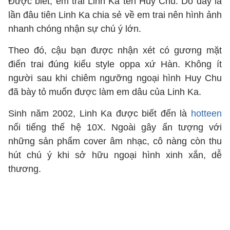
Được biết, em trai Linh Ka tên Huy Chu. Do đây là
lần đâu tiên Linh Ka chia sẻ về em trai nên hình ảnh
nhanh chóng nhận sự chú ý lớn.
Theo đó, cậu bạn được nhận xét có gương mặt
điển trai đúng kiểu style oppa xứ Hàn. Không ít
người sau khi chiêm ngưỡng ngoại hình Huy Chu
đã bày tỏ muốn được làm em dâu của Linh Ka.
Sinh năm 2002, Linh Ka được biết đến là
hotteen
nổi tiếng thế hệ 10X. Ngoài gây ấn tượng với
những sản phẩm cover âm nhạc, cô nàng còn thu
hút chú ý khi sở hữu ngoại hình xinh xắn, dễ
thương.