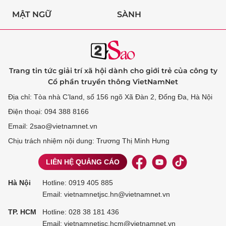
MẬT NGỮ
SÀNH
Trang tin tức giải trí xã hội dành cho giới trẻ của công ty
Cổ phần truyền thông VietNamNet
Địa chỉ: Tòa nhà C’land, số 156 ngõ Xã Đàn 2, Đống Đa, Hà Nội
Điện thoại: 094 388 8166
Email: 2sao@vietnamnet.vn
Chịu trách nhiệm nội dung: Trương Thị Minh Hưng
LIÊN HỆ QUẢNG CÁO
Hà Nội
Hotline:
0919 405 885
Email: vietnamnetjsc.hn@vietnamnet.vn
TP. HCM
Hotline:
028 38 181 436
Email: vietnamnetjsc.hcm@vietnamnet.vn