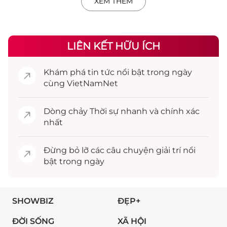
XEM THÊM
LIÊN KẾT HỮU ÍCH
Khám phá
tin tức
nổi bật trong ngày
cùng VietNamNet
Dòng chảy
Thời sự
nhanh và chính xác
nhất
Đừng bỏ lỡ các câu chuyện
giải trí
nổi
bật trong ngày
SHOWBIZ
ĐẸP+
ĐỜI SỐNG
XÃ HỘI