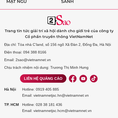
MẬT NGỮ
SÀNH
Trang tin tức giải trí xã hội dành cho giới trẻ của công ty
Cổ phần truyền thông VietNamNet
Địa chỉ: Tòa nhà C’land, số 156 ngõ Xã Đàn 2, Đống Đa, Hà Nội
Điện thoại: 094 388 8166
Email: 2sao@vietnamnet.vn
Chịu trách nhiệm nội dung: Trương Thị Minh Hưng
LIÊN HỆ QUẢNG CÁO
Hà Nội
Hotline:
0919 405 885
Email: vietnamnetjsc.hn@vietnamnet.vn
TP. HCM
Hotline:
028 38 181 436
Email: vietnamnetjsc.hcm@vietnamnet.vn