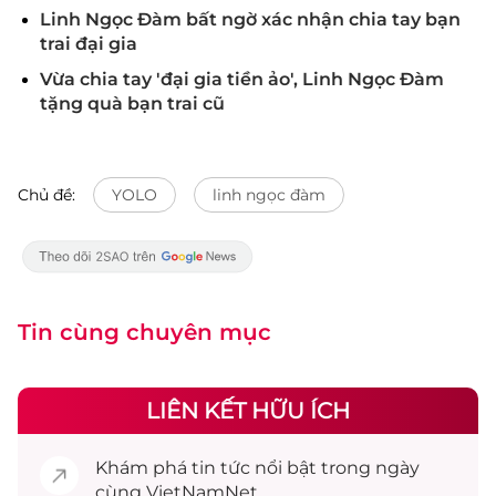
Linh Ngọc Đàm bất ngờ xác nhận chia tay bạn
trai đại gia
Vừa chia tay 'đại gia tiền ảo', Linh Ngọc Đàm
tặng quà bạn trai cũ
Chủ đề:
YOLO
linh ngọc đàm
Tin cùng chuyên mục
LIÊN KẾT HỮU ÍCH
Khám phá
tin tức
nổi bật trong ngày
cùng VietNamNet