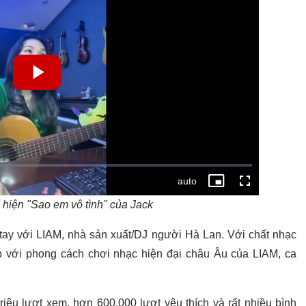
 hiện "Sao em vô tình" của Jack
tay với LIAM, nhà sản xuất/DJ người Hà Lan. Với chất nhạc
p với phong cách chơi nhạc hiện đại châu Âu của LIAM, ca
riệu lượt xem, hơn 600.000 lượt yêu thích và rất nhiều bình