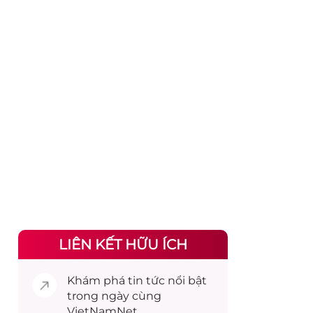
LIÊN KẾT HỮU ÍCH
Khám phá
tin tức
nổi bật
trong ngày cùng
VietNamNet