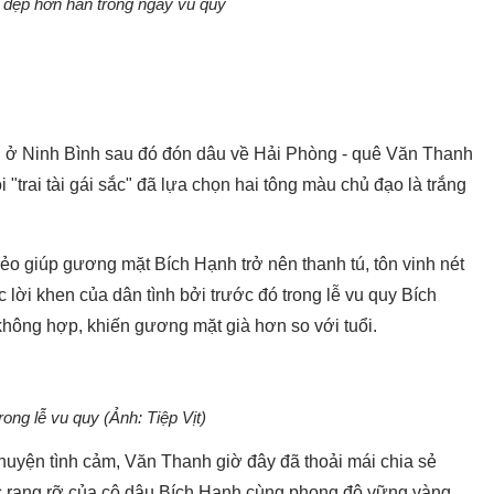
 đẹp hơn hẳn trong ngày vu quy
ái ở Ninh Bình sau đó đón dâu về Hải Phòng - quê Văn Thanh
 "trai tài gái sắc" đã lựa chọn hai tông màu chủ đạo là trắng
trẻo giúp gương mặt Bích Hạnh trở nên thanh tú, tôn vinh nét
ời khen của dân tình bởi trước đó trong lễ vu quy Bích
không hợp, khiến gương mặt già hơn so với tuổi.
ong lễ vu quy (Ảnh: Tiệp Vịt)
 chuyện tình cảm, Văn Thanh giờ đây đã thoải mái chia sẻ
 rạng rỡ của cô dâu Bích Hạnh cùng phong độ vững vàng