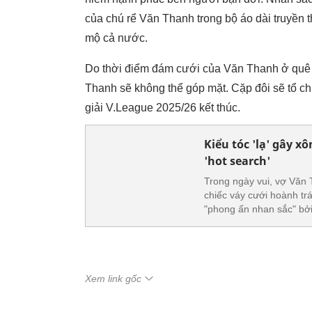
của chú rể Văn Thanh trong bộ áo dài truyề
mộ cả nước.
Do thời điểm đám cưới của Văn Thanh ở quê 
Thanh sẽ không thể góp mặt. Cặp đôi sẽ tổ c
giải V.League 2025/26 kết thúc.
Kiểu tóc 'lạ' gây x
'hot search'
Trong ngày vui, vợ Văn 
chiếc váy cưới hoành trá
"phong ấn nhan sắc" bở
Xem link gốc