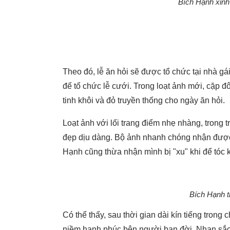
Bích Hạnh xinh
Theo đó, lễ ăn hỏi sẽ được tổ chức tại nhà g
để tổ chức lễ cưới. Trong loạt ảnh mới, cặp đôi
tinh khôi và đỏ truyền thống cho ngày ăn hỏi.
Loạt ảnh với lối trang điểm nhẹ nhàng, trong 
đẹp dịu dàng. Bộ ảnh nhanh chóng nhận được l
Hạnh cũng thừa nhận mình bị "xu" khi để tóc 
Bích Hạnh tr
Có thể thấy, sau thời gian dài kín tiếng trong
niềm hạnh phúc bên người bạn đời. Nhan sắc