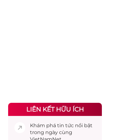
LIÊN KẾT HỮU ÍCH
Khám phá
tin tức
nổi bật
trong ngày cùng
VietNamNet