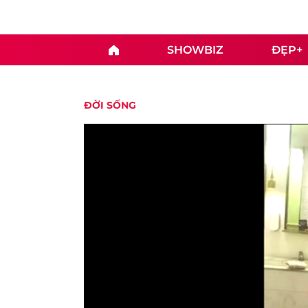
SHOWBIZ
ĐẸP+
ĐỜI SỐNG