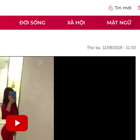
Tin mới
ĐỜI SỐNG
XÃ HỘI
MẬT NGỮ
thứ ba, 11/09/2018 - 11:03