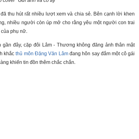
 cover "Gửi anh và cô ấy"
 thu hút rất nhiều lượt xem và chia sẻ. Bên cạnh lời khen
àng, nhiều người còn úp mở cho rằng yêu một người con trai
 của phụ nữ.
an gần đây, cặp đôi Lâm - Thương không đăng ảnh thân mật
nh khắc
thủ môn Đặng Văn Lâm
đang hôn say đắm một cô gái
ng khiến tin đồn thêm chắc chắn.