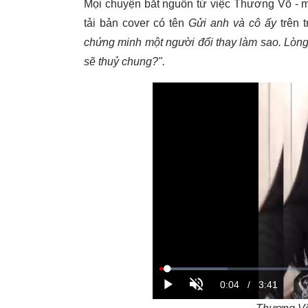
Mọi chuyện bắt nguồn từ việc Thương Võ - 
tải bản cover có tên
Gửi anh và cô ấy
trên t
chứng minh một người đổi thay làm sao. Lòn
sẽ thuỷ chung?".