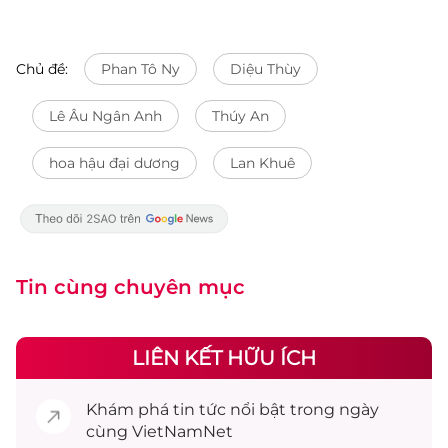
Chủ đề:
Phan Tô Ny
Diệu Thùy
Lê Âu Ngân Anh
Thúy An
hoa hậu đại dương
Lan Khuê
Tin cùng chuyên mục
LIÊN KẾT HỮU ÍCH
Khám phá
tin tức
nổi bật trong ngày
cùng VietNamNet