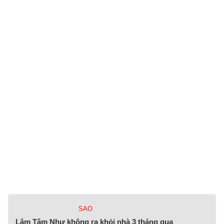
SAO
Lâm Tâm Như không ra khỏi nhà 3 tháng qua