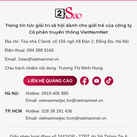
Trang tin tức giải trí xã hội dành cho giới trẻ của công ty
Cổ phần truyền thông VietNamNet
Địa chỉ: Tòa nhà C’land, số 156 ngõ Xã Đàn 2, Đống Đa, Hà Nội
Điện thoại: 094 388 8166
Email: 2sao@vietnamnet.vn
Chịu trách nhiệm nội dung: Trương Thị Minh Hưng
LIÊN HỆ QUẢNG CÁO
Hà Nội
Hotline:
0919 405 885
Email: vietnamnetjsc.hn@vietnamnet.vn
TP. HCM
Hotline:
028 38 181 436
Email: vietnamnetjsc.hcm@vietnamnet.vn
Giấy phép hoạt động số 2442/GP - TTĐT do Sở Thông Tin &