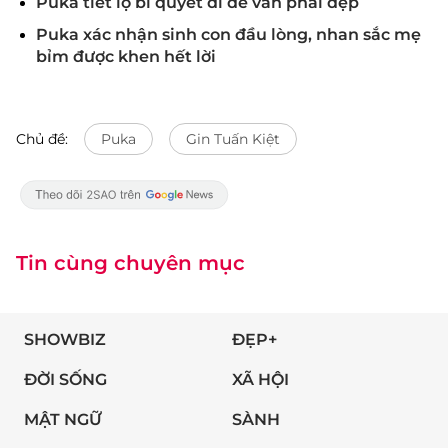
Puka tiết lộ bí quyết đi đẻ vẫn phải đẹp
Puka xác nhận sinh con đầu lòng, nhan sắc mẹ
bỉm được khen hết lời
Chủ đề:
Puka
Gin Tuấn Kiệt
Tin cùng chuyên mục
SHOWBIZ
ĐẸP+
ĐỜI SỐNG
XÃ HỘI
MẬT NGỮ
SÀNH