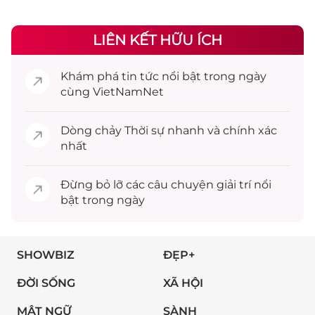
LIÊN KẾT HỮU ÍCH
Khám phá
tin tức
nổi bật trong ngày
cùng VietNamNet
Dòng chảy
Thời sự
nhanh và chính xác
nhất
Đừng bỏ lỡ các câu chuyện
giải trí
nổi
bật trong ngày
SHOWBIZ
ĐẸP+
ĐỜI SỐNG
XÃ HỘI
MẬT NGỮ
SÀNH