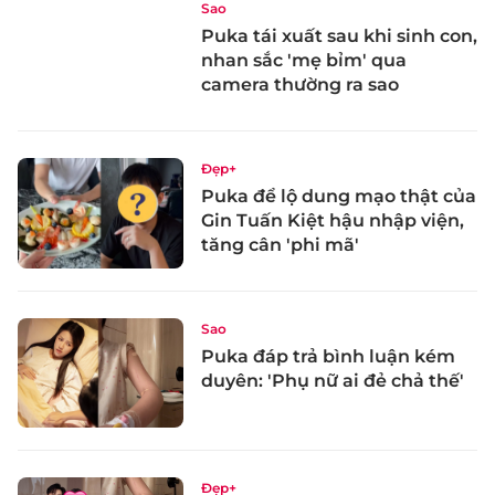
Sao
Puka tái xuất sau khi sinh con,
nhan sắc 'mẹ bỉm' qua
camera thường ra sao
Đẹp+
Puka để lộ dung mạo thật của
Gin Tuấn Kiệt hậu nhập viện,
tăng cân 'phi mã'
Sao
Puka đáp trả bình luận kém
duyên: 'Phụ nữ ai đẻ chả thế'
Đẹp+