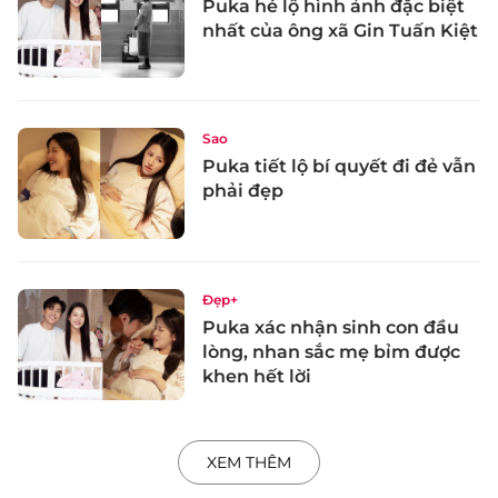
Puka hé lộ hình ảnh đặc biệt
nhất của ông xã Gin Tuấn Kiệt
Sao
Puka tiết lộ bí quyết đi đẻ vẫn
phải đẹp
Đẹp+
Puka xác nhận sinh con đầu
lòng, nhan sắc mẹ bỉm được
khen hết lời
XEM THÊM